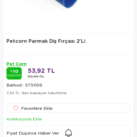
Petcorn Parmak Diş Fırçası 2'Li
Pet Corn
53,92 TL
10
%
indirimli
59,90 TL
Barkod
:
ST51109
7,34 TL
'den başlayan taksitlerle
Favorilere Ekle
Koleksiyona Ekle
Fiyat Düşünce Haber Ver