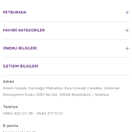
PETBURADA
FAVORİ KATEGORİLER
ÖNEMLİ BİLGİLERİ
İLETİŞİM BİLGİLERİ
Adres
Sinem Sokak, Dereağzı Mahallesi Ziya Gökalp Caddesi, Gürpınar,
Denizgören Evleri 2DE1 No:122, 34528 Beylikdüzü / İstanbul
Telefon
0850 420 07 38 - 0549 377 51 51
E-posta