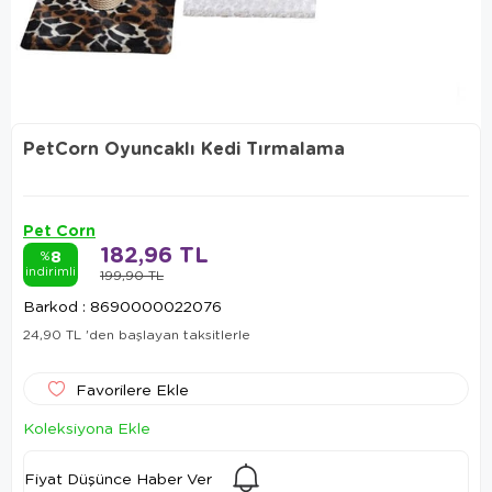
PetCorn Oyuncaklı Kedi Tırmalama
Pet Corn
182,96 TL
8
%
indirimli
199,90 TL
Barkod
:
8690000022076
24,90 TL
'den başlayan taksitlerle
Favorilere Ekle
Koleksiyona Ekle
Fiyat Düşünce Haber Ver