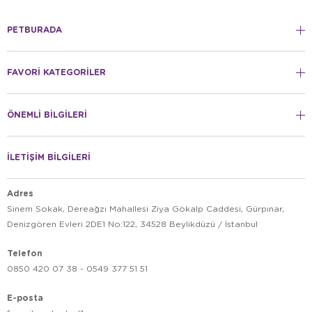
PETBURADA
FAVORİ KATEGORİLER
ÖNEMLİ BİLGİLERİ
İLETİŞİM BİLGİLERİ
Adres
Sinem Sokak, Dereağzı Mahallesi Ziya Gökalp Caddesi, Gürpınar,
Denizgören Evleri 2DE1 No:122, 34528 Beylikdüzü / İstanbul
Telefon
0850 420 07 38 - 0549 377 51 51
E-posta