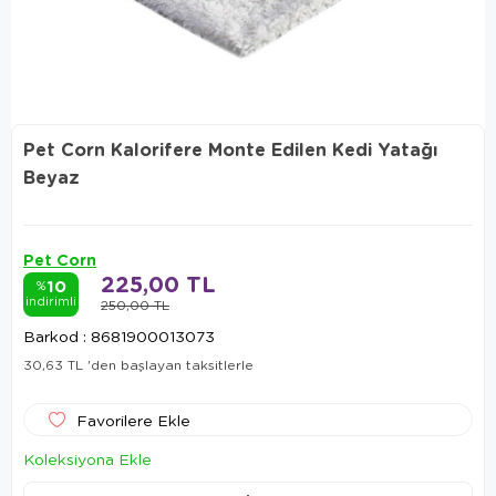
Pet Corn Kalorifere Monte Edilen Kedi Yatağı
Beyaz
Pet Corn
225,00 TL
10
%
indirimli
250,00 TL
Barkod
:
8681900013073
30,63 TL
'den başlayan taksitlerle
Favorilere Ekle
Koleksiyona Ekle