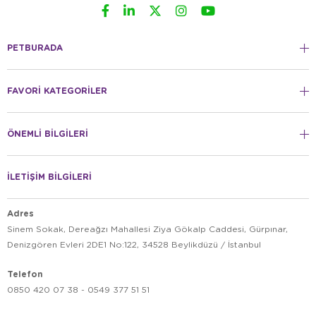
PETBURADA
FAVORİ KATEGORİLER
ÖNEMLİ BİLGİLERİ
İLETİŞİM BİLGİLERİ
Adres
Sinem Sokak, Dereağzı Mahallesi Ziya Gökalp Caddesi, Gürpınar,
Denizgören Evleri 2DE1 No:122, 34528 Beylikdüzü / İstanbul
Telefon
0850 420 07 38 - 0549 377 51 51