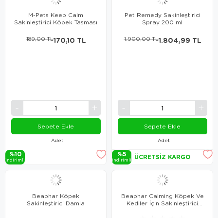
M-Pets Keep Calm
Pet Remedy Sakinleştirici
Sakinleştirici Köpek Tasması
Spray 200 ml
189,00 TL
170,10 TL
1.900,00 TL
1.804,99 TL
Sepete Ekle
Sepete Ekle
Adet
Adet
%10
%5
ÜCRETSIZ KARGO
i̇ndi̇ri̇mli̇
i̇ndi̇ri̇mli̇
Beaphar Köpek
Beaphar Calming Köpek Ve
Sakinleştirici Damla
Kediler İçin Sakinleştirici
Tablet