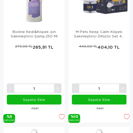
Bioline Kedi&Köpek için
M-Pets Keep Calm Köpek
Sakinleştirici Şamp.250 Ml
Sakinleştirici Difüzör Set 48
Ml
279,90 TL
265,91 TL
449,00 TL
404,10 TL
Sepete Ekle
Sepete Ekle
Adet
Adet
%5
%10
i̇ndi̇ri̇mli̇
i̇ndi̇ri̇mli̇