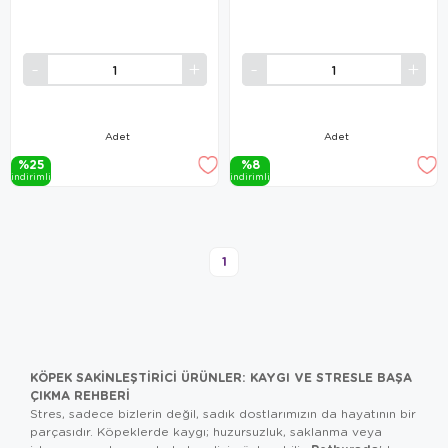
Adet
Adet
%25
%8
i̇ndi̇ri̇mli̇
i̇ndi̇ri̇mli̇
1
KÖPEK SAKINLEŞTIRICI ÜRÜNLER: KAYGI VE STRESLE BAŞA
ÇIKMA REHBERI
Stres, sadece bizlerin değil, sadık dostlarımızın da hayatının bir
parçasıdır. Köpeklerde kaygı; huzursuzluk, saklanma veya