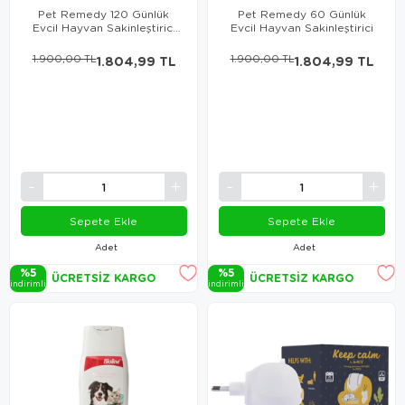
Pet Remedy 120 Günlük
Pet Remedy 60 Günlük
Evcil Hayvan Sakinleştirici
Evcil Hayvan Sakinleştirici
Yedek Şişe
1.900,00 TL
1.804,99 TL
1.900,00 TL
1.804,99 TL
Sepete Ekle
Sepete Ekle
Adet
Adet
%5
%5
ÜCRETSIZ KARGO
ÜCRETSIZ KARGO
i̇ndi̇ri̇mli̇
i̇ndi̇ri̇mli̇