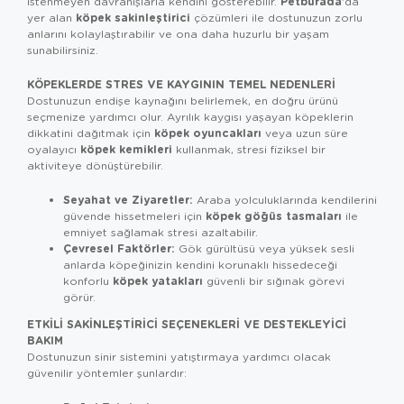
Petburada
istenmeyen davranışlarla kendini gösterebilir.
'da
köpek sakinleştirici
yer alan
çözümleri ile dostunuzun zorlu
anlarını kolaylaştırabilir ve ona daha huzurlu bir yaşam
sunabilirsiniz.
KÖPEKLERDE STRES VE KAYGININ TEMEL NEDENLERI
Dostunuzun endişe kaynağını belirlemek, en doğru ürünü
seçmenize yardımcı olur. Ayrılık kaygısı yaşayan köpeklerin
köpek oyuncakları
dikkatini dağıtmak için
veya uzun süre
köpek kemikleri
oyalayıcı
kullanmak, stresi fiziksel bir
aktiviteye dönüştürebilir.
Seyahat ve Ziyaretler:
Araba yolculuklarında kendilerini
köpek göğüs tasmaları
güvende hissetmeleri için
ile
emniyet sağlamak stresi azaltabilir.
Çevresel Faktörler:
Gök gürültüsü veya yüksek sesli
anlarda köpeğinizin kendini korunaklı hissedeceği
köpek yatakları
konforlu
güvenli bir sığınak görevi
görür.
ETKILI SAKINLEŞTIRICI SEÇENEKLERI VE DESTEKLEYICI
BAKIM
Dostunuzun sinir sistemini yatıştırmaya yardımcı olacak
güvenilir yöntemler şunlardır: