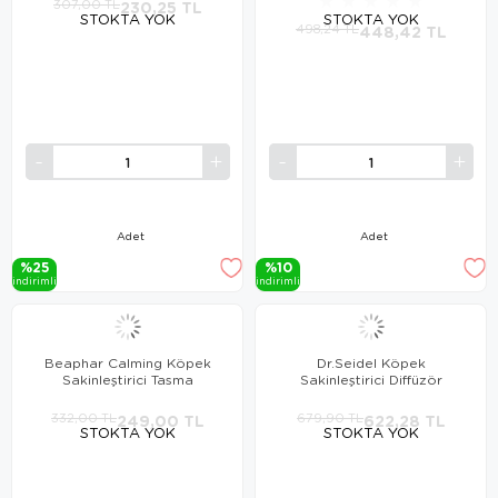
★
★
★
★
★
307,00 TL
230,25 TL
STOKTA YOK
STOKTA YOK
498,24 TL
448,42 TL
Adet
Adet
%25
%10
i̇ndi̇ri̇mli̇
i̇ndi̇ri̇mli̇
Beaphar Calming Köpek
Dr.Seidel Köpek
Sakinleştirici Tasma
Sakinleştirici Diffüzör
332,00 TL
249,00 TL
679,90 TL
622,28 TL
STOKTA YOK
STOKTA YOK