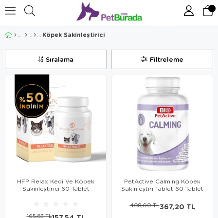
Köpek Sakinleştirici
Sıralama
Filtreleme
HFP Relax Kedi Ve Köpek
PetActive Calming Köpek
Sakinleştirici 60 Tablet
Sakinleştiri Tablet 60 Tablet
★
★
★
★
★
408,00 TL
367,20 TL
165,83 TL
157,54 TL