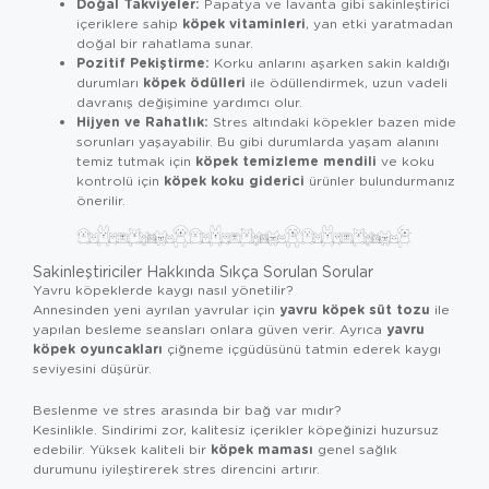
Doğal Takviyeler:
Papatya ve lavanta gibi sakinleştirici
köpek vitaminleri
içeriklere sahip
, yan etki yaratmadan
doğal bir rahatlama sunar.
Pozitif Pekiştirme:
Korku anlarını aşarken sakin kaldığı
köpek ödülleri
durumları
ile ödüllendirmek, uzun vadeli
davranış değişimine yardımcı olur.
Hijyen ve Rahatlık:
Stres altındaki köpekler bazen mide
sorunları yaşayabilir. Bu gibi durumlarda yaşam alanını
köpek temizleme mendili
temiz tutmak için
ve koku
köpek koku giderici
kontrolü için
ürünler bulundurmanız
önerilir.
Sakinleştiriciler Hakkında Sıkça Sorulan Sorular
Yavru köpeklerde kaygı nasıl yönetilir?
yavru köpek süt tozu
Annesinden yeni ayrılan yavrular için
ile
yavru
yapılan besleme seansları onlara güven verir. Ayrıca
köpek oyuncakları
çiğneme içgüdüsünü tatmin ederek kaygı
seviyesini düşürür.
Beslenme ve stres arasında bir bağ var mıdır?
Kesinlikle. Sindirimi zor, kalitesiz içerikler köpeğinizi huzursuz
köpek maması
edebilir. Yüksek kaliteli bir
genel sağlık
durumunu iyileştirerek stres direncini artırır.