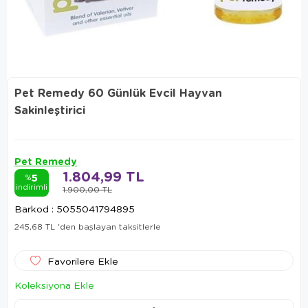
Pet Remedy 60 Günlük Evcil Hayvan
Sakinleştirici
Pet Remedy
1.804,99 TL
5
%
indirimli
1.900,00 TL
Barkod
:
5055041794895
245,68 TL
'den başlayan taksitlerle
Favorilere Ekle
Koleksiyona Ekle