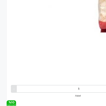
Adet
%10
i̇ndi̇ri̇mli̇