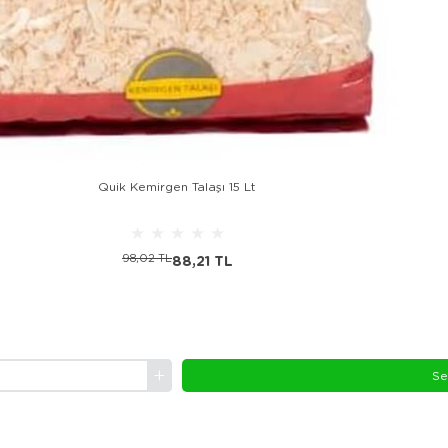
Quik Kemirgen Talaşı 15 Lt
★
★
★
★
★
98,02 TL
88,21 TL
Se