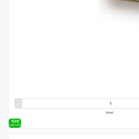
Adet
%10
i̇ndi̇ri̇mli̇