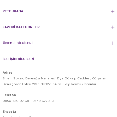
PETBURADA
FAVORİ KATEGORİLER
ÖNEMLİ BİLGİLERİ
İLETİŞİM BİLGİLERİ
Adres
Sinem Sokak, Dereağzı Mahallesi Ziya Gökalp Caddesi, Gürpınar,
Denizgören Evleri 2DE1 No:122, 34528 Beylikdüzü / İstanbul
Telefon
0850 420 07 38 - 0549 377 51 51
E-posta