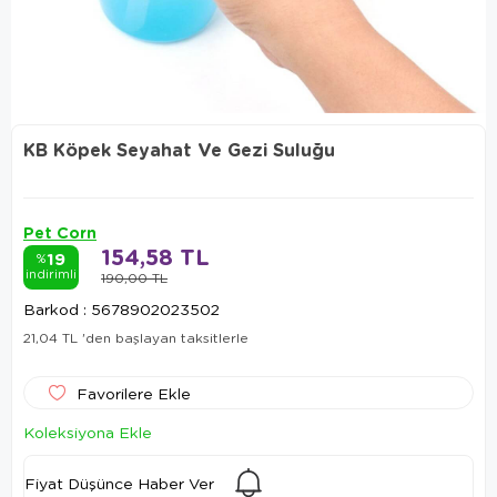
KB Köpek Seyahat Ve Gezi Suluğu
Pet Corn
154,58 TL
19
%
indirimli
190,00 TL
Barkod
:
5678902023502
21,04 TL
'den başlayan taksitlerle
Favorilere Ekle
Koleksiyona Ekle
Fiyat Düşünce Haber Ver