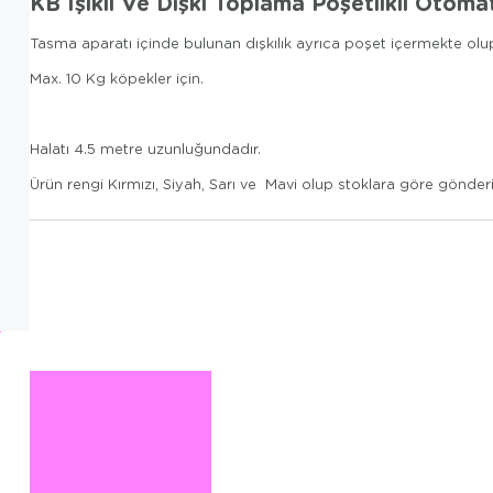
KB Işıklı Ve Dışkı Toplama Poşetlikli Otoma
Tasma aparatı içinde bulunan dışkılık ayrıca poşet içermekte olup, ış
Max. 10 Kg köpekler için.
Halatı 4.5 metre uzunluğundadır.
Ürün rengi Kırmızı, Siyah, Sarı ve Mavi olup stoklara göre gönderi