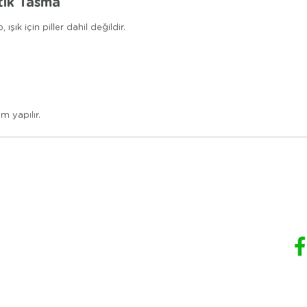
tik Tasma
ık için piller dahil değildir.
m yapılır.