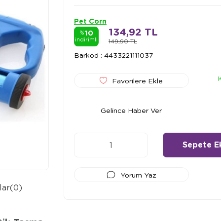
Pet Corn
134,92 TL
10
%
indirimli
149,90 TL
Barkod
:
4433221111037
Favorilere Ekle
Gelince Haber Ver
Yorum Yaz
lar
(0)
Ödeme Seçenekleri