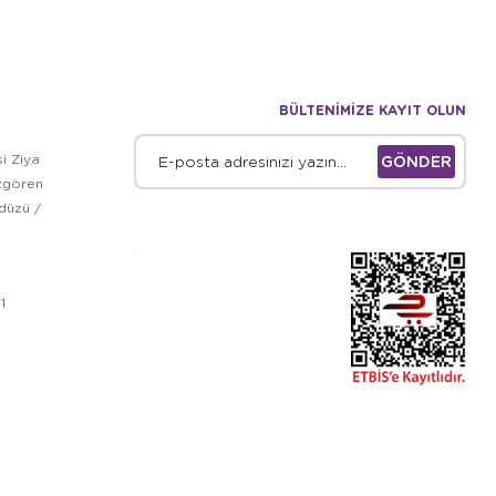
BÜLTENİMİZE KAYIT OLUN
i Ziya
GÖNDER
zgören
kdüzü /
1