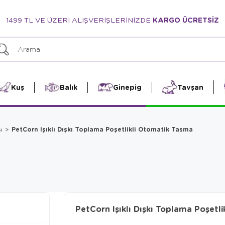
1499 TL VE ÜZERİ ALIŞVERİŞLERİNİZDE
KARGO ÜCRETSİZ
Kuş
Balık
Ginepig
Tavşan
PetCorn Işıklı Dışkı Toplama Poşetlikli Otomatik Tasma
ı
PetCorn Işıklı Dışkı Toplama Poşetl