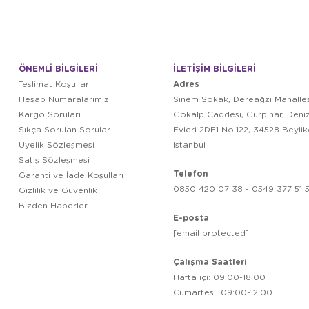
ÖNEMLİ BİLGİLERİ
İLETİŞİM BİLGİLERİ
Adres
Teslimat Koşulları
Hesap Numaralarımız
Sinem Sokak, Dereağzı Mahalles
Kargo Soruları
Gökalp Caddesi, Gürpınar, Deni
Sıkça Sorulan Sorular
Evleri 2DE1 No:122, 34528 Beyli
Üyelik Sözleşmesi
İstanbul
Satış Sözleşmesi
Telefon
Garanti ve İade Koşulları
0850 420 07 38 - 0549 377 51 5
Gizlilik ve Güvenlik
Bizden Haberler
E-posta
[email protected]
Çalışma Saatleri
Hafta içi: 09:00-18:00
Cumartesi: 09:00-12:00