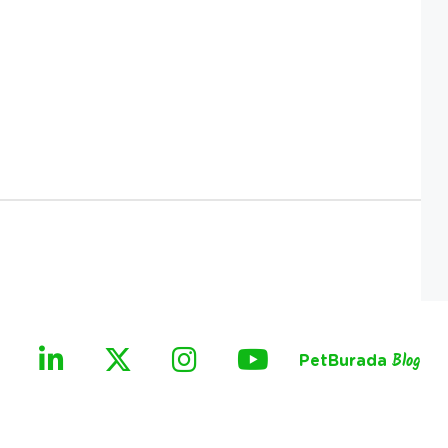
PetBurada
Blog