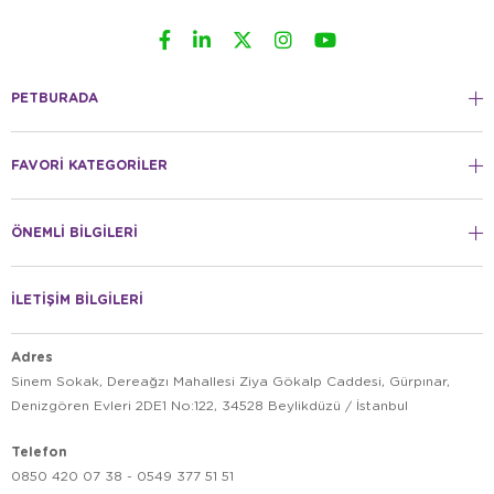
PETBURADA
FAVORİ KATEGORİLER
ÖNEMLİ BİLGİLERİ
İLETİŞİM BİLGİLERİ
Adres
Sinem Sokak, Dereağzı Mahallesi Ziya Gökalp Caddesi, Gürpınar,
Denizgören Evleri 2DE1 No:122, 34528 Beylikdüzü / İstanbul
Telefon
0850 420 07 38 - 0549 377 51 51