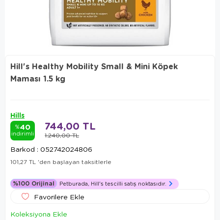
Hill's Healthy Mobility Small & Mini Köpek
Maması 1.5 kg
Hills
744,00 TL
40
%
indirimli
1.240,00 TL
Barkod
:
052742024806
101,27 TL
'den başlayan taksitlerle
%100 Orijinal
Petburada, Hill's tescilli satış noktasıdır.
Favorilere Ekle
Koleksiyona Ekle