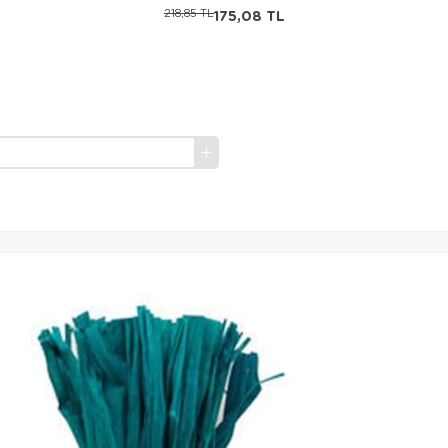
218,85 TL
175,08 TL