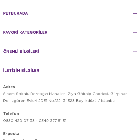
PETBURADA
FAVORİ KATEGORİLER
ÖNEMLİ BİLGİLERİ
İLETİŞİM BİLGİLERİ
Adres
Sinem Sokak, Dereağzı Mahallesi Ziya Gökalp Caddesi, Gürpınar,
Denizgören Evleri 2DE1 No:122, 34528 Beylikdüzü / İstanbul
Telefon
0850 420 07 38 - 0549 377 51 51
E-posta