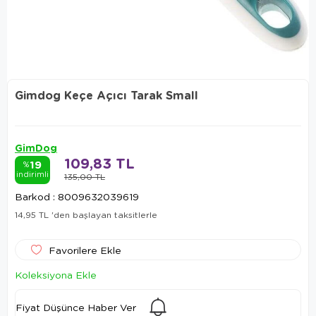
Gimdog Keçe Açıcı Tarak Small
GimDog
109,83 TL
19
%
indirimli
135,00 TL
Barkod
:
8009632039619
14,95 TL
'den başlayan taksitlerle
Favorilere Ekle
Koleksiyona Ekle
Fiyat Düşünce Haber Ver