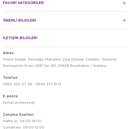
FAVORİ KATEGORİLER
ÖNEMLİ BİLGİLERİ
İLETİŞİM BİLGİLERİ
Adres
Sinem Sokak, Dereağzı Mahallesi Ziya Gökalp Caddesi, Gürpınar,
Denizgören Evleri 2DE1 No:122, 34528 Beylikdüzü / İstanbul
Telefon
0850 420 07 38 - 0549 377 51 51
E-posta
[email protected]
Çalışma Saatleri
Hafta içi: 09:00-18:00
Cumartesi: 09:00-12:00