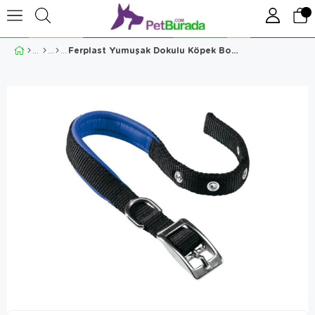
Ferplast Yumuşak Dokulu Köpek Boyun Tasması 4 Cm X 61-69 Cm