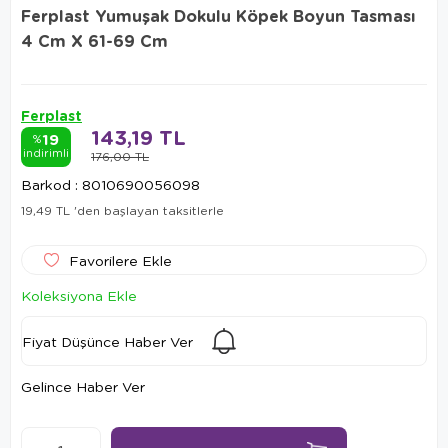
Ferplast Yumuşak Dokulu Köpek Boyun Tasması
4 Cm X 61-69 Cm
Ferplast
143,19 TL
19
%
indirimli
176,00 TL
Barkod
:
8010690056098
19,49 TL
'den başlayan taksitlerle
Favorilere Ekle
Koleksiyona Ekle
Fiyat Düşünce Haber Ver
Gelince Haber Ver