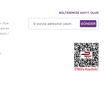
BÜLTENİMİZE KAYIT OLUN
i Ziya
GÖNDER
zgören
kdüzü /
1