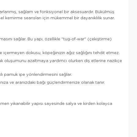
sarlanmış, sağlam ve fonksiyonel bir aksesuardır. Bükülmüş
sel kemirme seansları için mükemmel bir dayanıklılık sunar.
ını sağlar. Bu yapı, özellikle "tug-of-war" (çekiştirme)
de içermeyen dokusu, köpeğinizin ağız sağlığını tehdit etmez.
plak oluşumunu azaltmaya yardımcı olurken diş etlerine nazikçe
klı pamuk ipe yönlendirmesini sağlar.
nıza ve aranızdaki bağı güçlendirmenize olanak tanır.
mamen yıkanabilir yapısı sayesinde salya ve kirden kolayca