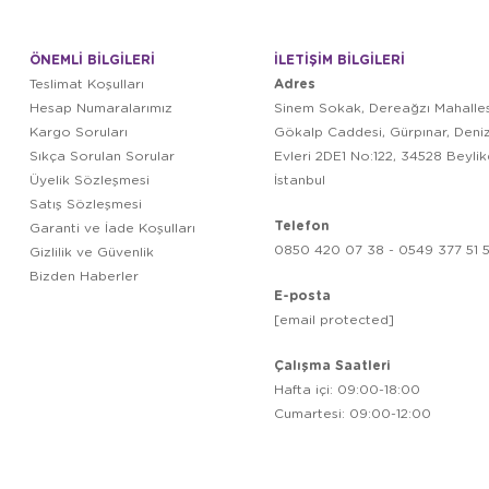
ÖNEMLİ BİLGİLERİ
İLETİŞİM BİLGİLERİ
Adres
Teslimat Koşulları
Hesap Numaralarımız
Sinem Sokak, Dereağzı Mahalles
Kargo Soruları
Gökalp Caddesi, Gürpınar, Deni
Sıkça Sorulan Sorular
Evleri 2DE1 No:122, 34528 Beyli
Üyelik Sözleşmesi
İstanbul
Satış Sözleşmesi
Telefon
Garanti ve İade Koşulları
0850 420 07 38 - 0549 377 51 5
Gizlilik ve Güvenlik
Bizden Haberler
E-posta
[email protected]
Çalışma Saatleri
Hafta içi: 09:00-18:00
Cumartesi: 09:00-12:00