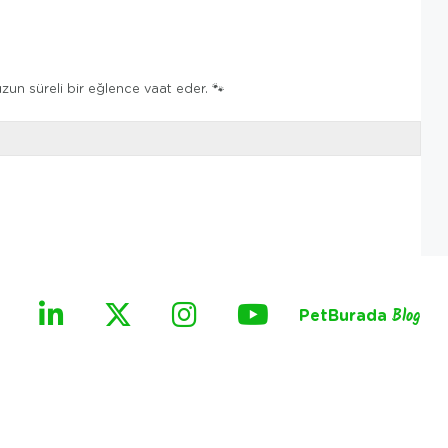
zun süreli bir eğlence vaat eder. 🐾
PetBurada
Blog