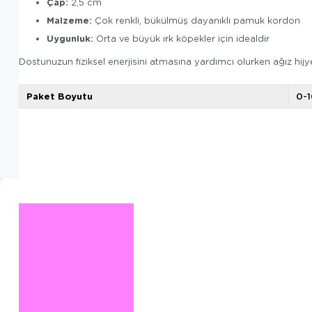
Çap:
2,5 cm
Malzeme:
Çok renkli, bükülmüş dayanıklı pamuk kordon
Uygunluk:
Orta ve büyük ırk köpekler için idealdir
Dostunuzun fiziksel enerjisini atmasına yardımcı olurken ağız hijy
Paket Boyutu
0-1