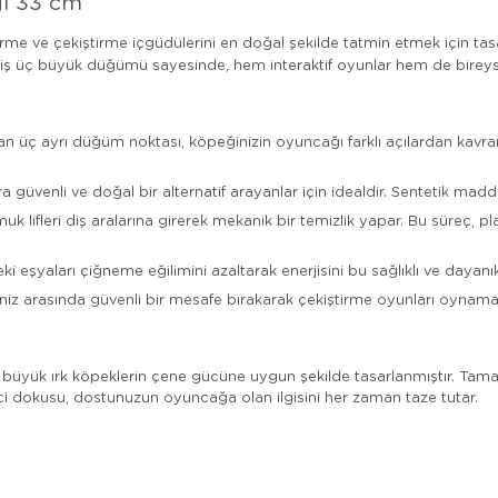
ğı 33 cm
irme ve çekiştirme içgüdülerini en doğal şekilde tatmin etmek için ta
rilmiş üç büyük düğümü sayesinde, hem interaktif oyunlar hem de birey
üç ayrı düğüm noktası, köpeğinizin oyuncağı farklı açılardan kavramas
güvenli ve doğal bir alternatif arayanlar için idealdir. Sentetik mad
lifleri diş aralarına girerek mekanik bir temizlik yapar. Bu süreç, 
i eşyaları çiğneme eğilimini azaltarak enerjisini bu sağlıklı ve dayanı
niz arasında güvenli bir mesafe bırakarak çekiştirme oyunları oynama
a ve büyük ırk köpeklerin çene gücüne uygun şekilde tasarlanmıştır. Ta
çekici dokusu, dostunuzun oyuncağa olan ilgisini her zaman taze tutar.