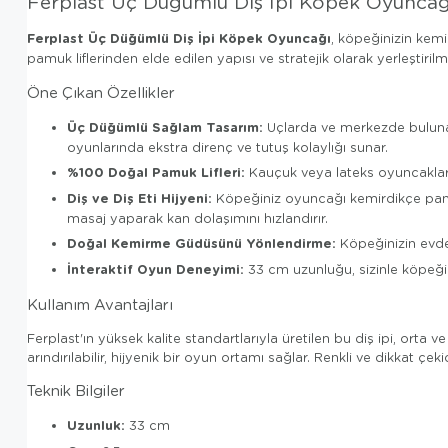
Ferplast Üç Düğümlü Diş İpi Köpek Oyunca
Ferplast Üç Düğümlü Diş İpi Köpek Oyuncağı
, köpeğinizin kem
pamuk liflerinden elde edilen yapısı ve stratejik olarak yerleşti
Öne Çıkan Özellikler
Üç Düğümlü Sağlam Tasarım:
Uçlarda ve merkezde bulunan 
oyunlarında ekstra direnç ve tutuş kolaylığı sunar.
%100 Doğal Pamuk Lifleri:
Kauçuk veya lateks oyuncaklara 
Diş ve Diş Eti Hijyeni:
Köpeğiniz oyuncağı kemirdikçe pamuk 
masaj yaparak kan dolaşımını hızlandırır.
Doğal Kemirme Güdüsünü Yönlendirme:
Köpeğinizin evdek
İnteraktif Oyun Deneyimi:
33 cm uzunluğu, sizinle köpeği
Kullanım Avantajları
Ferplast'ın yüksek kalite standartlarıyla üretilen bu diş ipi, ort
arındırılabilir, hijyenik bir oyun ortamı sağlar. Renkli ve dikkat 
Teknik Bilgiler
Uzunluk:
33 cm