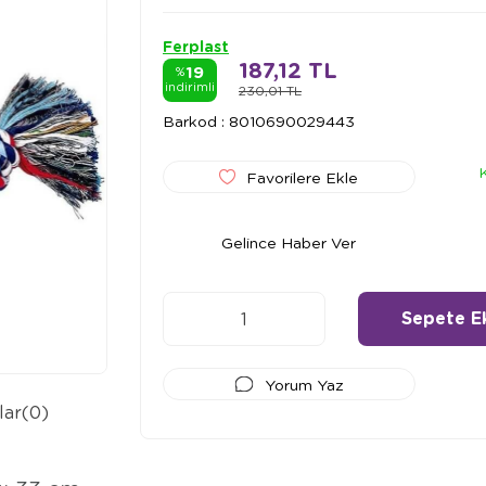
Ferplast
187,12 TL
19
%
indirimli
230,01 TL
Barkod
:
8010690029443
Favorilere Ekle
Gelince Haber Ver
Yorum Yaz
lar
(0)
Ödeme Seçenekleri