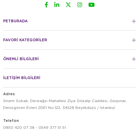
PETBURADA
FAVORİ KATEGORİLER
ÖNEMLİ BİLGİLERİ
İLETİŞİM BİLGİLERİ
Adres
Sinem Sokak, Dereağzı Mahallesi Ziya Gökalp Caddesi, Gürpınar,
Denizgören Evleri 2DE1 No:122, 34528 Beylikdüzü / İstanbul
Telefon
0850 420 07 38 - 0549 377 51 51