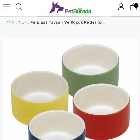
Ferplast Tavşan Ve Küçük Petler İçin Mama Kabı 0.25 Litre