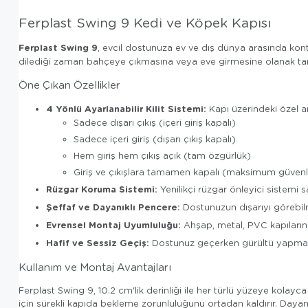
Ferplast Swing 9 Kedi ve Köpek Kapısı
Ferplast Swing 9
, evcil dostunuza ev ve dış dünya arasında kontr
dilediği zaman bahçeye çıkmasına veya eve girmesine olanak tan
Öne Çıkan Özellikler
4 Yönlü Ayarlanabilir Kilit Sistemi:
Kapı üzerindeki özel an
Sadece dışarı çıkış (içeri giriş kapalı)
Sadece içeri giriş (dışarı çıkış kapalı)
Hem giriş hem çıkış açık (tam özgürlük)
Giriş ve çıkışlara tamamen kapalı (maksimum güvenl
Rüzgar Koruma Sistemi:
Yenilikçi rüzgar önleyici sistemi s
Şeffaf ve Dayanıklı Pencere:
Dostunuzun dışarıyı görebilm
Evrensel Montaj Uyumluluğu:
Ahşap, metal, PVC kapıların 
Hafif ve Sessiz Geçiş:
Dostunuz geçerken gürültü yapmaz 
Kullanım ve Montaj Avantajları
Ferplast Swing 9, 10.2 cm'lik derinliği ile her türlü yüzeye kola
için sürekli kapıda bekleme zorunluluğunu ortadan kaldırır. Dayan