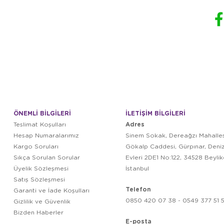
ÖNEMLİ BİLGİLERİ
İLETİŞİM BİLGİLERİ
Adres
Teslimat Koşulları
Hesap Numaralarımız
Sinem Sokak, Dereağzı Mahalles
Kargo Soruları
Gökalp Caddesi, Gürpınar, Deni
Sıkça Sorulan Sorular
Evleri 2DE1 No:122, 34528 Beyli
Üyelik Sözleşmesi
İstanbul
Satış Sözleşmesi
Telefon
Garanti ve İade Koşulları
0850 420 07 38 - 0549 377 51 5
Gizlilik ve Güvenlik
Bizden Haberler
E-posta