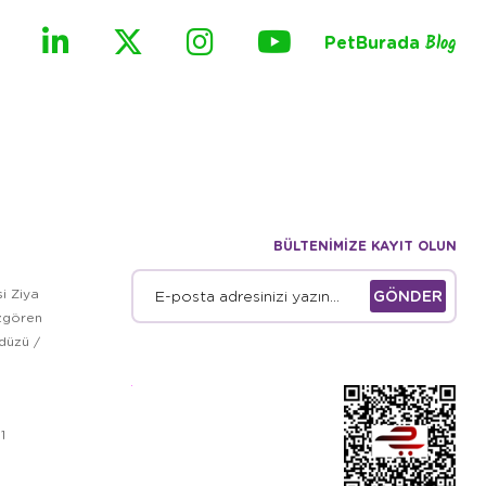
PetBurada
Blog
BÜLTENİMİZE KAYIT OLUN
i Ziya
GÖNDER
zgören
kdüzü /
1