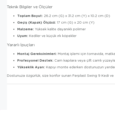
Teknik Bilgiler ve Ölçüler
Toplam Boyut:
26.2 cm (G) x 31.2 cm (Y) x 10.2 cm (D)
Geçiş (Kapak) Ölçüsü:
17 cm (G) x 20 cm (Y)
Malzeme:
Yüksek kalite dayanıklı polimer
Uyum:
Kediler ve küçük ırk köpekler
Yararlı İpuçları
Montaj Gereksinimleri:
Montaj işlemi için tornavida, matka
Profesyonel Destek:
Cam kapılara veya çift camlı yüzeyl
Yükseklik Ayarı:
Kapıyı monte ederken dostunuzun yerden yük
Dostunuza özgürlük, size konfor sunan Ferplast Swing 9 Kedi ve K