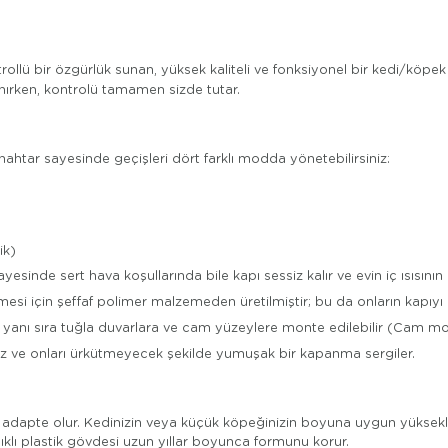
ollü bir özgürlük sunan, yüksek kaliteli ve fonksiyonel bir kedi/köpek k
ırken, kontrolü tamamen sizde tutar.
ahtar sayesinde geçişleri dört farklı modda yönetebilirsiniz:
ik)
ayesinde sert hava koşullarında bile kapı sessiz kalır ve evin iç ısısın
esi için şeffaf polimer malzemeden üretilmiştir; bu da onların kapıyı 
yanı sıra tuğla duvarlara ve cam yüzeylere monte edilebilir (Cam mont
ve onları ürkütmeyecek şekilde yumuşak bir kapanma sergiler.
yca adapte olur. Kedinizin veya küçük köpeğinizin boyuna uygun yüksek
ıklı plastik gövdesi uzun yıllar boyunca formunu korur.