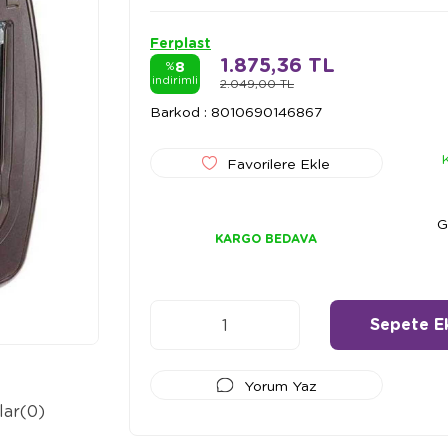
Ferplast
1.875,36 TL
8
%
indirimli
2.049,00 TL
Barkod
:
8010690146867
Favorilere Ekle
G
KARGO BEDAVA
Yorum Yaz
lar
(0)
Ödeme Seçenekleri