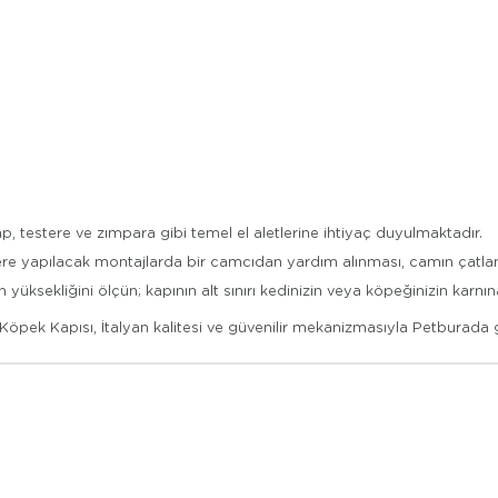
p, testere ve zımpara gibi temel el aletlerine ihtiyaç duyulmaktadır.
ere yapılacak montajlarda bir camcıdan yardım alınması, camın çatla
sekliğini ölçün; kapının alt sınırı kedinizin veya köpeğinizin karnın
öpek Kapısı, İtalyan kalitesi ve güvenilir mekanizmasıyla Petburada 