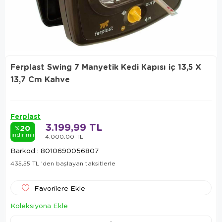
Ferplast Swing 7 Manyetik Kedi Kapısı iç 13,5 X
13,7 Cm Kahve
Ferplast
3.199,99 TL
20
%
indirimli
4.000,00 TL
Barkod
:
8010690056807
435,55 TL
'den başlayan taksitlerle
Favorilere Ekle
Koleksiyona Ekle