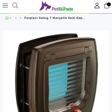
Ferplast Swing 7 Manyetik Kedi Kapısı iç 13,5 X 13,7 Cm Kahve