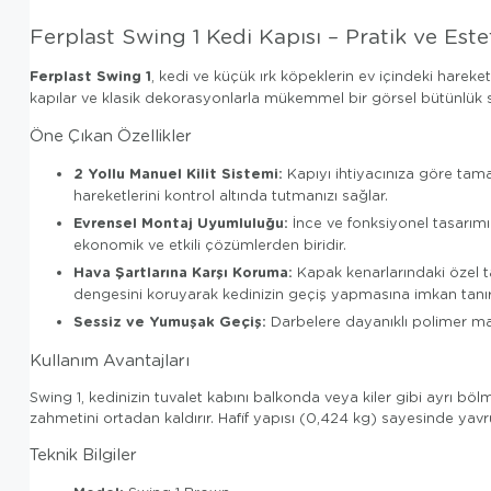
Ferplast Swing 1 Kedi Kapısı – Pratik ve Es
Ferplast Swing 1
, kedi ve küçük ırk köpeklerin ev içindeki hareket
kapılar ve klasik dekorasyonlarla mükemmel bir görsel bütünlük 
Öne Çıkan Özellikler
2 Yollu Manuel Kilit Sistemi:
Kapıyı ihtiyacınıza göre tama
hareketlerini kontrol altında tutmanızı sağlar.
Evrensel Montaj Uyumluluğu:
İnce ve fonksiyonel tasarımı
ekonomik ve etkili çözümlerden biridir.
Hava Şartlarına Karşı Koruma:
Kapak kenarlarındaki özel ta
dengesini koruyarak kedinizin geçiş yapmasına imkan tanır
Sessiz ve Yumuşak Geçiş:
Darbelere dayanıklı polimer mal
Kullanım Avantajları
Swing 1, kedinizin tuvalet kabını balkonda veya kiler gibi ayrı bö
zahmetini ortadan kaldırır. Hafif yapısı (0,424 kg) sayesinde yavru
Teknik Bilgiler