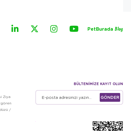
PetBurada
Blog
BÜLTENİMİZE KAYIT OLUN
i Ziya
GÖNDER
zgören
kdüzü /