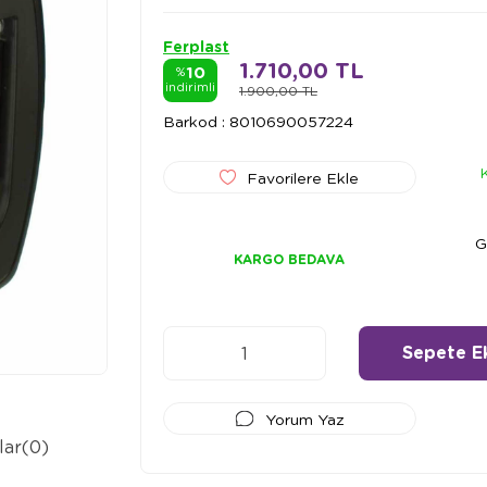
Ferplast
1.710,00 TL
10
%
indirimli
1.900,00 TL
Barkod
:
8010690057224
Favorilere Ekle
G
KARGO BEDAVA
Yorum Yaz
lar
(0)
Ödeme Seçenekleri