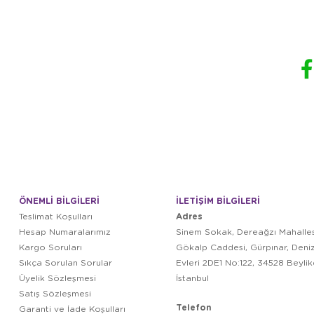
ÖNEMLİ BİLGİLERİ
İLETİŞİM BİLGİLERİ
Adres
Teslimat Koşulları
Hesap Numaralarımız
Sinem Sokak, Dereağzı Mahalles
Kargo Soruları
Gökalp Caddesi, Gürpınar, Deni
Sıkça Sorulan Sorular
Evleri 2DE1 No:122, 34528 Beyli
Üyelik Sözleşmesi
İstanbul
Satış Sözleşmesi
Telefon
Garanti ve İade Koşulları