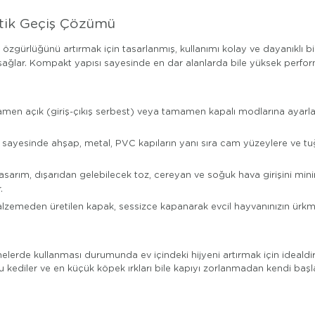
tetik Geçiş Çözümü
 özgürlüğünü artırmak için tasarlanmış, kullanımı kolay ve dayanıklı bir
sağlar. Kompakt yapısı sayesinde en dar alanlarda bile yüksek perfo
men açık (giriş-çıkış serbest) veya tamamen kapalı modlarına ayarlay
 sayesinde ahşap, metal, PVC kapıların yanı sıra cam yüzeylere ve tuğl
sarım, dışarıdan gelebilecek toz, cereyan ve soğuk hava girişini minim
.
zemeden üretilen kapak, sessizce kapanarak evcil hayvanınızın ürkmesi
lmelerde kullanması durumunda ev içindeki hijyeni artırmak için ideald
 kediler ve en küçük köpek ırkları bile kapıyı zorlanmadan kendi başlar