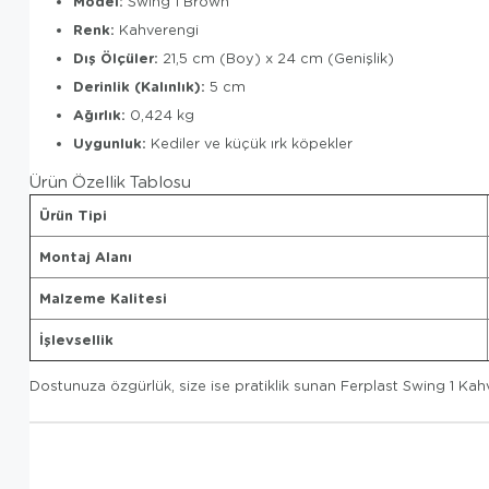
Model:
Swing 1 Brown
Renk:
Kahverengi
Dış Ölçüler:
21,5 cm (Boy) x 24 cm (Genişlik)
Derinlik (Kalınlık):
5 cm
Ağırlık:
0,424 kg
Uygunluk:
Kediler ve küçük ırk köpekler
Ürün Özellik Tablosu
Ürün Tipi
Montaj Alanı
Malzeme Kalitesi
İşlevsellik
Dostunuza özgürlük, size ise pratiklik sunan Ferplast Swing 1 Ka