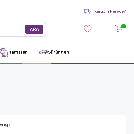
Kargom Nerede?
Hamster
Sürüngen
engi