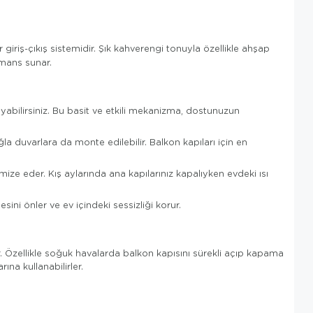
 giriş-çıkış sistemidir. Şık kahverengi tonuyla özellikle ahşap
rmans sunar.
abilirsiniz. Bu basit ve etkili mekanizma, dostunuzun
a duvarlara da monte edilebilir. Balkon kapıları için en
ize eder. Kış aylarında ana kapılarınız kapalıyken evdeki ısı
ni önler ve ev içindeki sessizliği korur.
ir. Özellikle soğuk havalarda balkon kapısını sürekli açıp kapama
ına kullanabilirler.