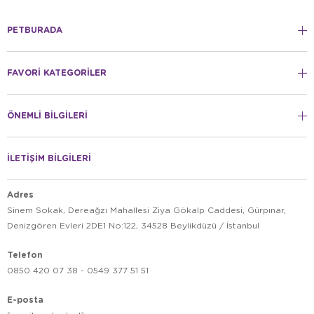
PETBURADA
FAVORİ KATEGORİLER
ÖNEMLİ BİLGİLERİ
İLETİŞİM BİLGİLERİ
Adres
Sinem Sokak, Dereağzı Mahallesi Ziya Gökalp Caddesi, Gürpınar,
Denizgören Evleri 2DE1 No:122, 34528 Beylikdüzü / İstanbul
Telefon
0850 420 07 38 - 0549 377 51 51
E-posta