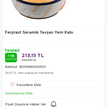
Ferplast Seramik Tavşan Yem Kabı
Ferplast
213,15 TL
19
%
indirimli
262,00 TL
Barkod
:
8010690091501
29,01 TL
'den başlayan taksitlerle
Favorilere Ekle
Koleksiyona Ekle
Fiyat Düşünce Haber Ver