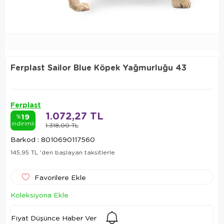
Ferplast Sailor Blue Köpek Yağmurluğu 43
Ferplast
1.072,27 TL
19
%
indirimli
1.318,00 TL
Barkod
:
8010690117560
145,95 TL
'den başlayan taksitlerle
Favorilere Ekle
Koleksiyona Ekle
Fiyat Düşünce Haber Ver