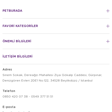
PETBURADA
FAVORİ KATEGORİLER
ÖNEMLİ BİLGİLERİ
İLETİŞİM BİLGİLERİ
Adres
Sinem Sokak, Dereağzı Mahallesi Ziya Gökalp Caddesi, Gürpınar,
Denizgören Evleri 2DE1 No:122, 34528 Beylikdüzü / İstanbul
Telefon
0850 420 07 38 - 0549 377 51 51
E-posta