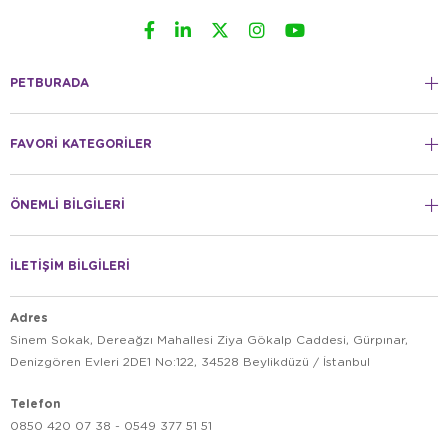
PETBURADA
FAVORİ KATEGORİLER
ÖNEMLİ BİLGİLERİ
İLETİŞİM BİLGİLERİ
Adres
Sinem Sokak, Dereağzı Mahallesi Ziya Gökalp Caddesi, Gürpınar,
Denizgören Evleri 2DE1 No:122, 34528 Beylikdüzü / İstanbul
Telefon
0850 420 07 38 - 0549 377 51 51