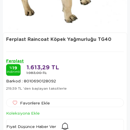
Ferplast Raincoat Köpek Yağmurluğu TG40
Ferplast
1.613,29 TL
19
%
indirimli
1.983,00 TL
Barkod
:
8010690128092
219,59 TL
'den başlayan taksitlerle
Favorilere Ekle
Koleksiyona Ekle
Fiyat Düşünce Haber Ver