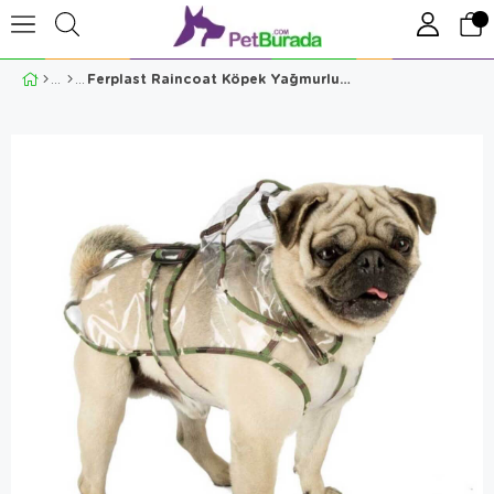
Ferplast Raincoat Köpek Yağmurluğu TG40