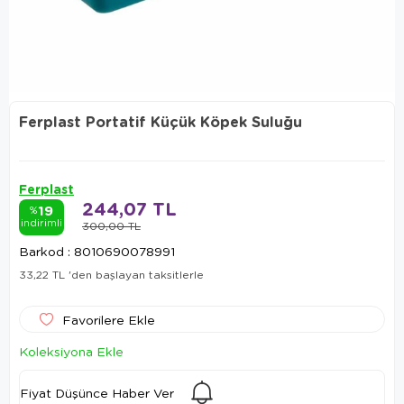
Ferplast Portatif Küçük Köpek Suluğu
Ferplast
244,07 TL
19
%
indirimli
300,00 TL
Barkod
:
8010690078991
33,22 TL
'den başlayan taksitlerle
Favorilere Ekle
Koleksiyona Ekle
Fiyat Düşünce Haber Ver