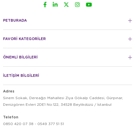
PETBURADA
FAVORİ KATEGORİLER
ÖNEMLİ BİLGİLERİ
İLETİŞİM BİLGİLERİ
Adres
Sinem Sokak, Dereağzı Mahallesi Ziya Gökalp Caddesi, Gürpınar,
Denizgören Evleri 2DE1 No:122, 34528 Beylikdüzü / İstanbul
Telefon
0850 420 07 38 - 0549 377 51 51