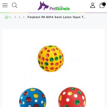
Ferplast PA 6014 Sesli Latex Oyun Topu Köpek Oyuncağı Large 10 Cm