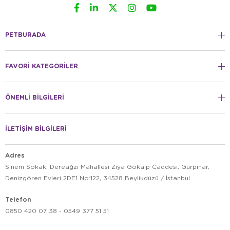
PETBURADA
FAVORİ KATEGORİLER
ÖNEMLİ BİLGİLERİ
İLETİŞİM BİLGİLERİ
Adres
Sinem Sokak, Dereağzı Mahallesi Ziya Gökalp Caddesi, Gürpınar,
Denizgören Evleri 2DE1 No:122, 34528 Beylikdüzü / İstanbul
Telefon
0850 420 07 38 - 0549 377 51 51