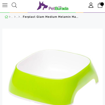
Ferplast Glam Medium Melamin Mama Kabı Yeşil 720 Ml