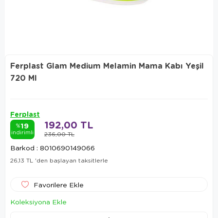
Ferplast Glam Medium Melamin Mama Kabı Yeşil
720 Ml
Ferplast
192,00 TL
19
%
indirimli
236,00 TL
Barkod
:
8010690149066
26,13 TL
'den başlayan taksitlerle
Favorilere Ekle
Koleksiyona Ekle