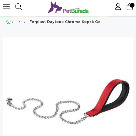
Ferplast Daytona Chrome Köpek Gezdirme Tasması 100 Cm Kırmızı