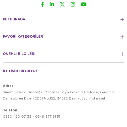
PETBURADA
FAVORİ KATEGORİLER
ÖNEMLİ BİLGİLERİ
İLETİŞİM BİLGİLERİ
Adres
Sinem Sokak, Dereağzı Mahallesi Ziya Gökalp Caddesi, Gürpınar,
Denizgören Evleri 2DE1 No:122, 34528 Beylikdüzü / İstanbul
Telefon
0850 420 07 38 - 0549 377 51 51