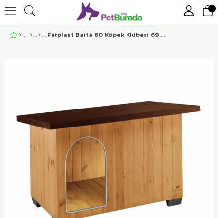
Ferplast Baita 80 Köpek Klübesi 69 X 102 X 68 Cm