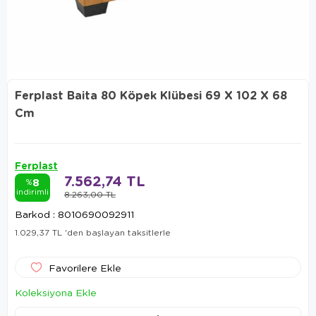
Ferplast Baita 80 Köpek Klübesi 69 X 102 X 68
Cm
Ferplast
7.562,74 TL
8
%
indirimli
8.263,00 TL
Barkod
:
8010690092911
1.029,37 TL
'den başlayan taksitlerle
Favorilere Ekle
Koleksiyona Ekle