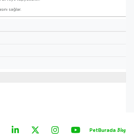
ını sağlar.
PetBurada
Blog