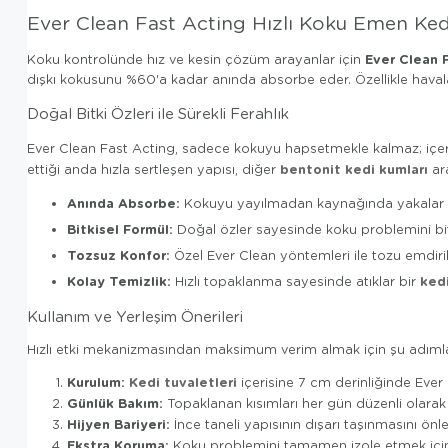
Ever Clean Fast Acting Hızlı Koku Emen Ke
Ever Clean 
Koku kontrolünde hız ve kesin çözüm arayanlar için
dışkı kokusunu %60'a kadar anında absorbe eder. Özellikle havalan
Doğal Bitki Özleri ile Sürekli Ferahlık
Ever Clean Fast Acting, sadece kokuyu hapsetmekle kalmaz; içe
bentonit kedi kumları
ettiği anda hızla sertleşen yapısı, diğer
ara
Anında Absorbe:
Kokuyu yayılmadan kaynağında yakalar 
Bitkisel Formül:
Doğal özler sayesinde koku problemini bitk
Tozsuz Konfor:
Özel Ever Clean yöntemleri ile tozu emdirilm
Kolay Temizlik:
ked
Hızlı topaklanma sayesinde atıklar bir
Kullanım ve Yerleşim Önerileri
Hızlı etki mekanizmasından maksimum verim almak için şu adımlar
Kurulum:
Kedi tuvaletleri
içerisine 7 cm derinliğinde Ever
Günlük Bakım:
Topaklanan kısımları her gün düzenli olarak 
Hijyen Bariyeri:
İnce taneli yapısının dışarı taşınmasını önl
Ekstra Koruma:
Koku problemini tamamen izole etmek iç