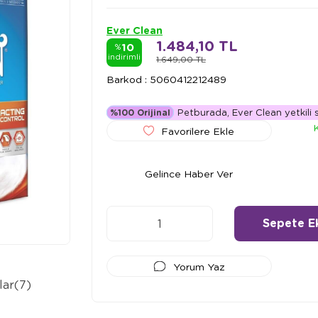
Ever Clean
1.484,10 TL
10
%
indirimli
1.649,00 TL
Barkod
:
5060412212489
Petburada, Ever Clean yetkili sa
%100 Orijinal
Favorilere Ekle
Gelince Haber Ver
Yorum Yaz
lar
(7)
Ödeme Seçenekleri