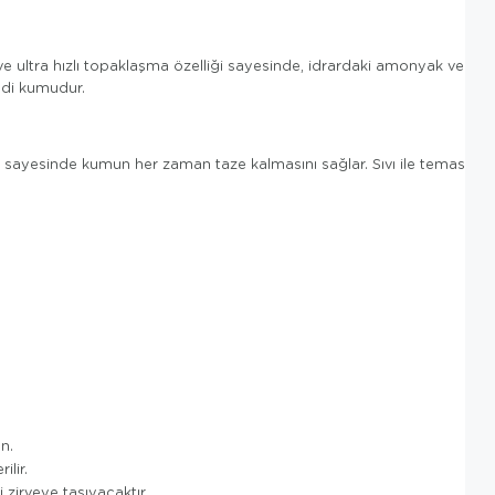
 ve ultra hızlı topaklaşma özelliği sayesinde, idrardaki amonyak ve
kedi kumudur.
ımı sayesinde kumun her zaman taze kalmasını sağlar. Sıvı ile temas
n.
ilir.
 zirveye taşıyacaktır.