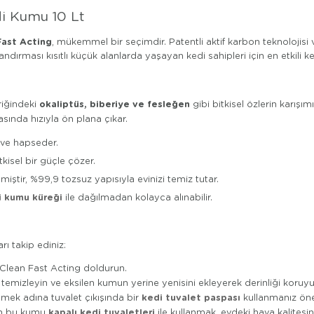
di Kumu 10 Lt
Fast Acting
, mükemmel bir seçimdir. Patentli aktif karbon teknolojisi
dırması kısıtlı küçük alanlarda yaşayan kedi sahipleri için en etkili 
okaliptüs, biberiye ve fesleğen
riğindeki
gibi bitkisel özlerin karış
sında hızıyla ön plana çıkar.
ve hapseder.
isel bir güçle çözer.
iştir, %99,9 tozsuz yapısıyla evinizi temiz tutar.
i kumu küreği
ile dağılmadan kolayca alınabilir.
ı takip ediniz:
 Clean Fast Acting doldurun.
temizleyin ve eksilen kumun yerine yenisini ekleyerek derinliği koruyu
kedi tuvalet paspası
emek adına tuvalet çıkışında bir
kullanmanız öner
kapalı kedi tuvaletleri
in bu kumu
ile kullanmak, evdeki hava kalitesini