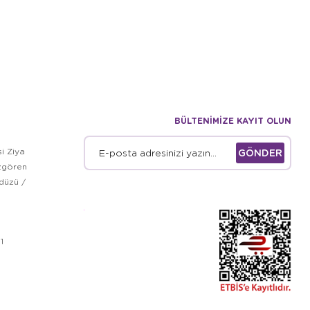
BÜLTENİMİZE KAYIT OLUN
i Ziya
GÖNDER
zgören
kdüzü /
1