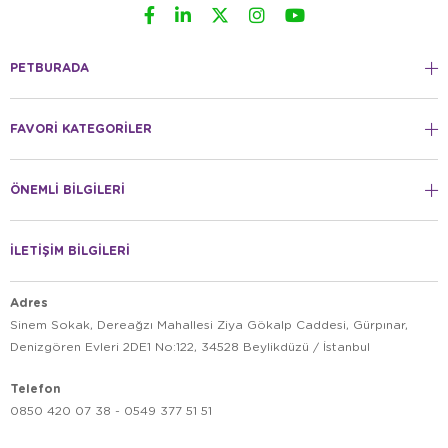
PETBURADA
FAVORİ KATEGORİLER
ÖNEMLİ BİLGİLERİ
İLETİŞİM BİLGİLERİ
Adres
Sinem Sokak, Dereağzı Mahallesi Ziya Gökalp Caddesi, Gürpınar,
Denizgören Evleri 2DE1 No:122, 34528 Beylikdüzü / İstanbul
Telefon
0850 420 07 38 - 0549 377 51 51