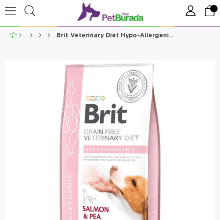
Brit Veterinary Diet Hypo-Allergenic Köpek Maması 12 kg