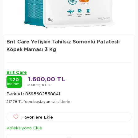
Brit Care Yetişkin Tahılsız Somonlu Patatesli
Köpek Maması 3 Kg
Brit Care
1.600,00 TL
20
%
indirimli
2.000,00 TL
Barkod
:
8595602558841
217,78 TL
'den başlayan taksitlerle
Favorilere Ekle
Koleksiyona Ekle