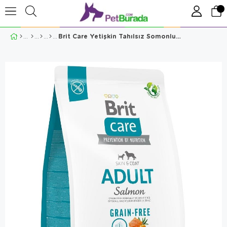
Brit Care Yetişkin Tahılsız Somonlu Patatesli Köpek Maması 3 Kg