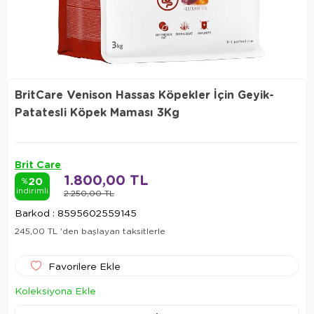
BritCare Venison Hassas Köpekler İçin Geyik-
Patatesli Köpek Maması 3Kg
Brit Care
1.800,00 TL
20
%
indirimli
2.250,00 TL
Barkod
:
8595602559145
245,00 TL
'den başlayan taksitlerle
Favorilere Ekle
Koleksiyona Ekle