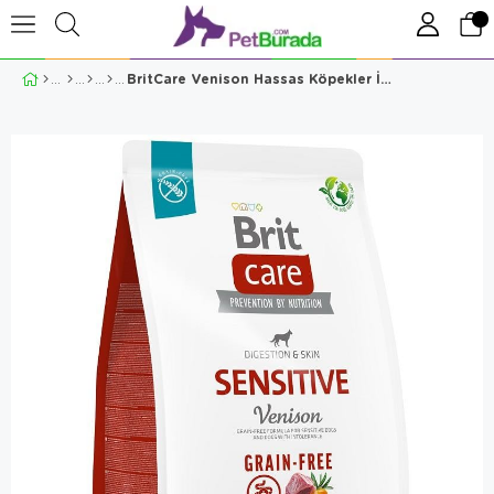
BritCare Venison Hassas Köpekler İçin Geyik-Patatesli Köpek Maması 3Kg