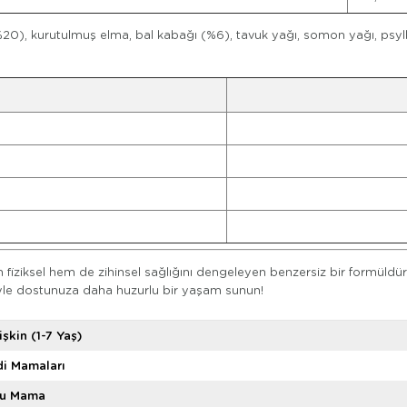
20), kurutulmuş elma, bal kabağı (%6), tavuk yağı, somon yağı, psylli
m fiziksel hem de zihinsel sağlığını dengeleyen benzersiz bir formüldür
iyle dostunuza daha huzurlu bir yaşam sunun!
işkin (1-7 Yaş)
i Mamaları
ru Mama