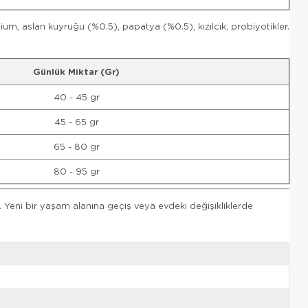
um, aslan kuyruğu (%0.5), papatya (%0.5), kızılcık, probiyotikler.
Günlük Miktar (Gr)
40 - 45 gr
45 - 65 gr
65 - 80 gr
80 - 95 gr
. Yeni bir yaşam alanına geçiş veya evdeki değişikliklerde