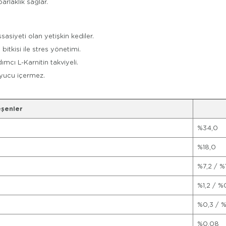
arlaklık sağlar.
asiyeti olan yetişkin kediler.
itkisi ile stres yönetimi.
cı L-Karnitin takviyeli.
uyucu içermez.
eşenler
%34,0
%18,0
%7,2 / %
%1,2 / %
%0,3 / 
%0,08