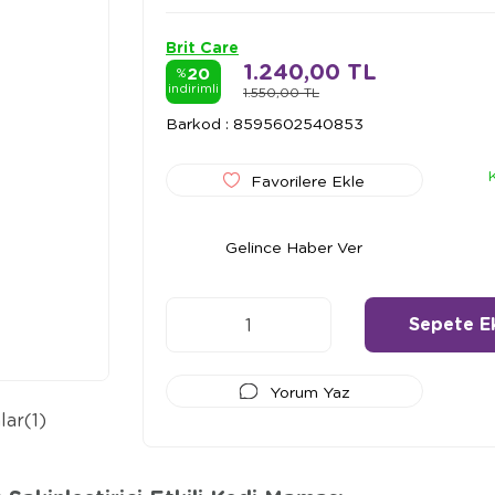
Brit Care
1.240,00 TL
20
%
indirimli
1.550,00 TL
Barkod
:
8595602540853
Favorilere Ekle
Gelince Haber Ver
Yorum Yaz
lar
(1)
Ödeme Seçenekleri