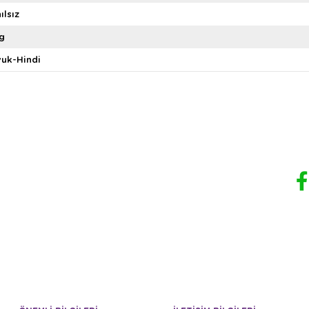
ılsız
g
uk-Hindi