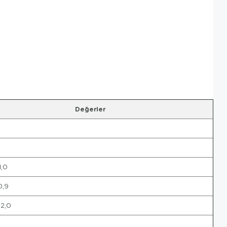
Değerler
1,0
0,9
%2,0