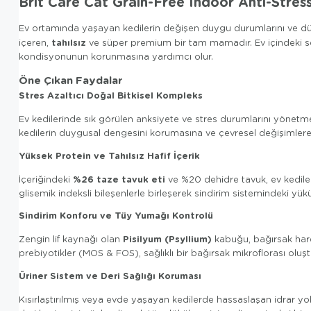
Brit Care Cat Grain-Free Indoor Anti-Stress 
Ev ortamında yaşayan kedilerin değişen duygu durumlarını ve düş
tahılsız
içeren,
ve süper premium bir tam mamadır. Ev içindeki sesle
kondisyonunun korunmasına yardımcı olur.
Öne Çıkan Faydalar
Stres Azaltıcı Doğal Bitkisel Kompleks
Ev kedilerinde sık görülen anksiyete ve stres durumlarını yönetm
kedilerin duygusal dengesini korumasına ve çevresel değişimlere
Yüksek Protein ve Tahılsız Hafif İçerik
%26 taze tavuk eti
İçeriğindeki
ve %20 dehidre tavuk, ev kedileri
glisemik indeksli bileşenlerle birleşerek sindirim sistemindeki yükü h
Sindirim Konforu ve Tüy Yumağı Kontrolü
Pisilyum (Psyllium)
Zengin lif kaynağı olan
kabuğu, bağırsak harek
prebiyotikler (MOS & FOS), sağlıklı bir bağırsak mikroflorası oluşt
Üriner Sistem ve Deri Sağlığı Koruması
Kısırlaştırılmış veya evde yaşayan kedilerde hassaslaşan idrar yo