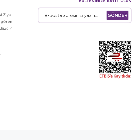
BÜLTENİMİZE KAYIT OLUN
i Ziya
GÖNDER
zgören
kdüzü /
1