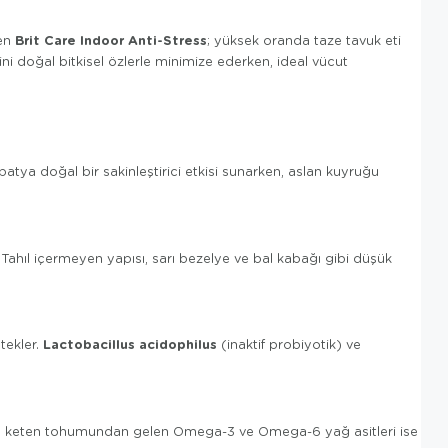
Brit Care Indoor Anti-Stress
len
; yüksek oranda taze tavuk eti
ni doğal bitkisel özlerle minimize ederken, ideal vücut
Papatya doğal bir sakinleştirici etkisi sunarken, aslan kuyruğu
 Tahıl içermeyen yapısı, sarı bezelye ve bal kabağı gibi düşük
Lactobacillus acidophilus
tekler.
(inaktif probiyotik) ve
 ve keten tohumundan gelen Omega-3 ve Omega-6 yağ asitleri ise