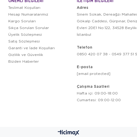
ÖNEMLİ BİLGİLERİ
İLETİŞİM BİLGİLERİ
Adres
Teslimat Koşulları
Hesap Numaralarımız
Sinem Sokak, Dereağzı Mahalles
Kargo Soruları
Gökalp Caddesi, Gürpınar, Deni
Sıkça Sorulan Sorular
Evleri 2DE1 No:122, 34528 Beyli
Üyelik Sözleşmesi
İstanbul
Satış Sözleşmesi
Telefon
Garanti ve İade Koşulları
0850 420 07 38 - 0549 377 51 5
Gizlilik ve Güvenlik
Bizden Haberler
E-posta
[email protected]
Çalışma Saatleri
Hafta içi: 09:00-18:00
Cumartesi: 09:00-12:00