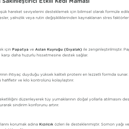
Sakinleştirici Etkili Kedi Maması
ük hareket seviyelerini desteklemek için bilimsel olarak formüle edi
r, yalnızlık veya rutin değişikliklerinden kaynaklanan stres faktörleri
Papatya
Aslan Kuyruğu (Gıyalak)
ek için
ve
ile zenginleştirilmiştir. 
 karşı daha huzurlu hissetmesine destek sağlar.
nin ihtiyaç duyduğu yüksek kaliteli proteini en lezzetli formda sunar.
afifletir ve kilo kontrolünü kolaylaştırır.
etliliğini düzenleyerek tüy yumaklarının doğal yollarla atılmasını des
urarak sindirim konforunu artırır.
Kızılcık
llarını korumak adına
özleri ile desteklenmiştir. Somon yağı