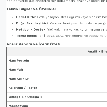
deri bariyerini güçlendirerek tüy dökülmesini azaltır ve ipeksi bir p
Teknik Bilgiler ve Özellikler
Hedef Kitle:
Evde yaşayan, stres eğilimli veya sindirim hass
Doğal Sakinleştirici:
Valerian familyasından aslan kuyruğu b
Metabolik Destek:
Yağ yakımına ve kas korunmasına yardım
Temiz İçerik:
Tahıl, soya, GDO, renklendirici ve yapay kor
Analiz Raporu ve İçerik Özeti
Analitik Bil
Ham Protein
Ham Yağ
Ham Kül / Lif
Kalsiyum / Fosfor
Omega-3 / Omega-6
Magnezyum