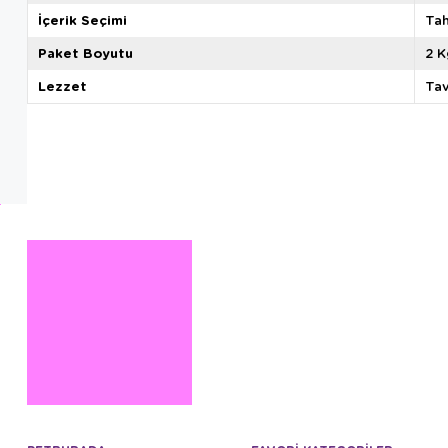
İçerik Seçimi
Tah
Paket Boyutu
2 K
Lezzet
Tav