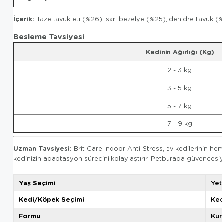
İçerik:
Taze tavuk eti (%26), sarı bezelye (%25), dehidre tavuk (%
Besleme Tavsiyesi
Kedinin Ağırlığı (Kg)
2 - 3 kg
3 - 5 kg
5 - 7 kg
7 - 9 kg
Uzman Tavsiyesi:
Brit Care Indoor Anti-Stress, ev kedilerinin he
kedinizin adaptasyon sürecini kolaylaştırır. Petburada güvences
Yaş Seçimi
Yet
Kedi/Köpek Seçimi
Ked
Formu
Ku