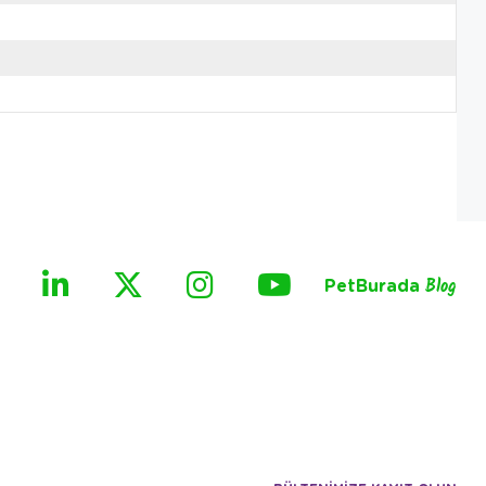
PetBurada
Blog