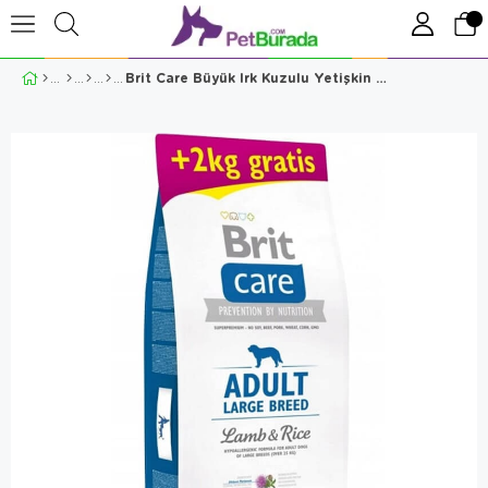
Brit Care Büyük Irk Kuzulu Yetişkin Köpek Maması 12+2 Kg