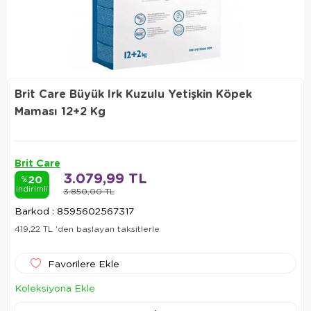
Brit Care Büyük Irk Kuzulu Yetişkin Köpek
Maması 12+2 Kg
Brit Care
3.079,99 TL
20
%
indirimli
3.850,00 TL
Barkod
:
8595602567317
419,22 TL
'den başlayan taksitlerle
Favorilere Ekle
Koleksiyona Ekle