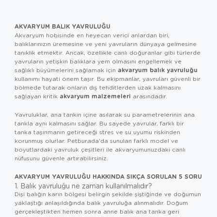
AKVARYUM BALIK YAVRULUĞU
Akvaryum hobisinde en heyecan verici anlardan biri,
balıklarınızın üremesine ve yeni yavruların dünyaya gelmesine
tanıklık etmektir. Ancak, özellikle canlı doğuranlar gibi türlerde
yavruların yetişkin balıklara yem olmasını engellemek ve
akvaryum balık yavruluğu
sağlıklı büyümelerini sağlamak için
kullanımı hayati önem taşır. Bu ekipmanlar, yavruları güvenli bir
bölmede tutarak onların dış tehditlerden uzak kalmasını
akvaryum malzemeleri
sağlayan kritik
arasındadır.
Yavruluklar, ana tankın içine asılarak su parametrelerinin ana
tankla aynı kalmasını sağlar. Bu sayede yavrular, farklı bir
tanka taşınmanın getireceği stres ve su uyumu riskinden
korunmuş olurlar. Petburada'da sunulan farklı model ve
boyutlardaki yavruluk çeşitleri ile akvaryumunuzdaki canlı
nüfusunu güvenle artırabilirsiniz.
AKVARYUM YAVRULUĞU HAKKINDA SIKÇA SORULAN 5 SORU
1. Balık yavruluğu ne zaman kullanılmalıdır?
Dişi balığın karın bölgesi belirgin şekilde şiştiğinde ve doğumun
yaklaştığı anlaşıldığında balık yavruluğa alınmalıdır. Doğum
gerçekleştikten hemen sonra anne balık ana tanka geri