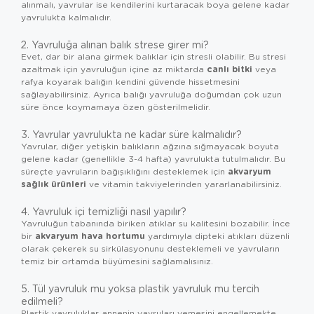
alınmalı, yavrular ise kendilerini kurtaracak boya gelene kadar
yavrulukta kalmalıdır.
2. Yavruluğa alınan balık strese girer mi?
Evet, dar bir alana girmek balıklar için stresli olabilir. Bu stresi
canlı bitki
azaltmak için yavruluğun içine az miktarda
veya
rafya koyarak balığın kendini güvende hissetmesini
sağlayabilirsiniz. Ayrıca balığı yavruluğa doğumdan çok uzun
süre önce koymamaya özen gösterilmelidir.
3. Yavrular yavrulukta ne kadar süre kalmalıdır?
Yavrular, diğer yetişkin balıkların ağzına sığmayacak boyuta
gelene kadar (genellikle 3-4 hafta) yavrulukta tutulmalıdır. Bu
akvaryum
süreçte yavruların bağışıklığını desteklemek için
sağlık ürünleri
ve vitamin takviyelerinden yararlanabilirsiniz.
4. Yavruluk içi temizliği nasıl yapılır?
Yavruluğun tabanında biriken atıklar su kalitesini bozabilir. İnce
akvaryum hava hortumu
bir
yardımıyla dipteki atıkları düzenli
olarak çekerek su sirkülasyonunu desteklemeli ve yavruların
temiz bir ortamda büyümesini sağlamalısınız.
5. Tül yavruluk mu yoksa plastik yavruluk mu tercih
edilmeli?
Plastik yavruluklar annenin yavruları yemesini engellemekte