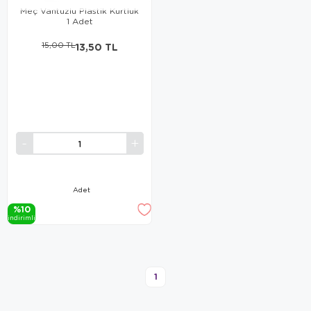
Meç Vantuzlu Plastik Kurtluk
1 Adet
15,00 TL
13,50 TL
Adet
%10
i̇ndi̇ri̇mli̇
1