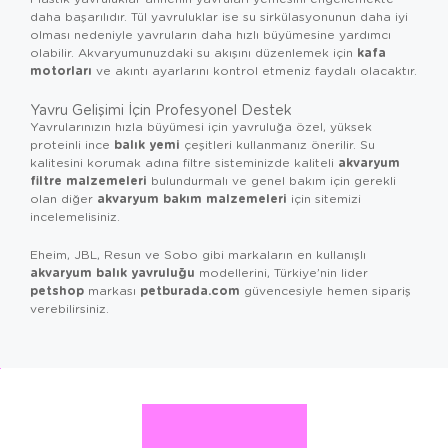
daha başarılıdır. Tül yavruluklar ise su sirkülasyonunun daha iyi
olması nedeniyle yavruların daha hızlı büyümesine yardımcı
kafa
olabilir. Akvaryumunuzdaki su akışını düzenlemek için
motorları
ve akıntı ayarlarını kontrol etmeniz faydalı olacaktır.
Yavru Gelişimi İçin Profesyonel Destek
Yavrularınızın hızla büyümesi için yavruluğa özel, yüksek
balık yemi
proteinli ince
çeşitleri kullanmanız önerilir. Su
akvaryum
kalitesini korumak adına filtre sisteminizde kaliteli
filtre malzemeleri
bulundurmalı ve genel bakım için gerekli
akvaryum bakım malzemeleri
olan diğer
için sitemizi
incelemelisiniz.
Eheim, JBL, Resun ve Sobo gibi markaların en kullanışlı
akvaryum balık yavruluğu
modellerini, Türkiye’nin lider
petshop
petburada.com
markası
güvencesiyle hemen sipariş
verebilirsiniz.