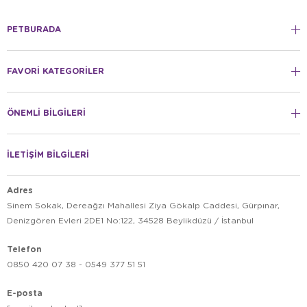
PETBURADA
FAVORİ KATEGORİLER
ÖNEMLİ BİLGİLERİ
İLETİŞİM BİLGİLERİ
Adres
Sinem Sokak, Dereağzı Mahallesi Ziya Gökalp Caddesi, Gürpınar,
Denizgören Evleri 2DE1 No:122, 34528 Beylikdüzü / İstanbul
Telefon
0850 420 07 38 - 0549 377 51 51
E-posta