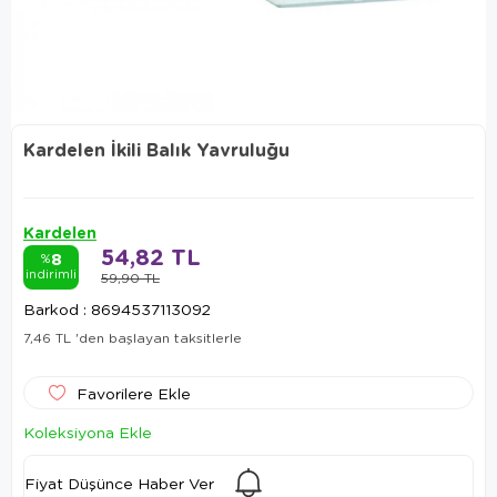
Kardelen İkili Balık Yavruluğu
Kardelen
54,82 TL
8
%
indirimli
59,90 TL
Barkod
:
8694537113092
7,46 TL
'den başlayan taksitlerle
Favorilere Ekle
Koleksiyona Ekle
Fiyat Düşünce Haber Ver