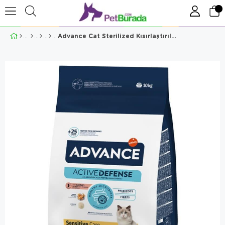
Advance Cat Sterilized Kısırlaştırılmış Somonlu Kedi Maması 10 Kg