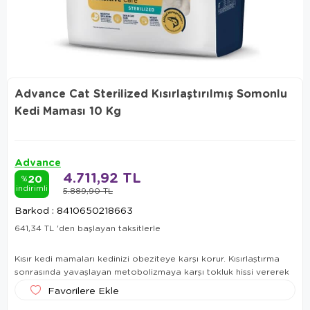
Advance Cat Sterilized Kısırlaştırılmış Somonlu
Kedi Maması 10 Kg
Advance
4.711,92 TL
20
%
indirimli
5.889,90 TL
Barkod
:
8410650218663
641,34 TL
'den başlayan taksitlerle
Kısır kedi mamaları kedinizi obeziteye karşı korur. Kısırlaştırma
sonrasında yavaşlayan metobolizmaya karşı tokluk hissi vererek
kedi mamaları
kedilerin sağlıklı yaşamlarına yardımcı olan kısır
Favorilere Ekle
üriner ve kalp sağlığını destekler.