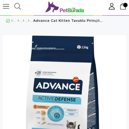
Advance Cat Kitten Tavuklu Pirinçli Yavru Kedi Maması 1,5 Kg