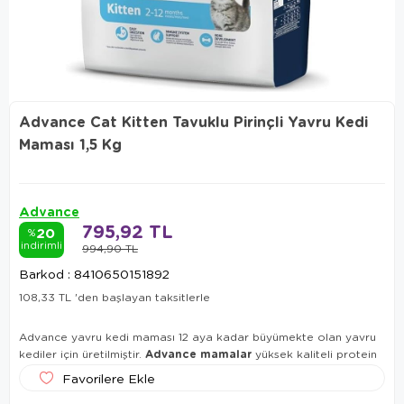
Advance Cat Kitten Tavuklu Pirinçli Yavru Kedi
Maması 1,5 Kg
Advance
795,92 TL
20
%
indirimli
994,90 TL
Barkod
:
8410650151892
108,33 TL
'den başlayan taksitlerle
Advance yavru kedi maması 12 aya kadar büyümekte olan yavru
Advance mamalar
kediler için üretilmiştir.
yüksek kaliteli protein
zengin mineral ve vitaminlerle yavru kedinizin gelişimine katkı
Favorilere Ekle
sağlar.