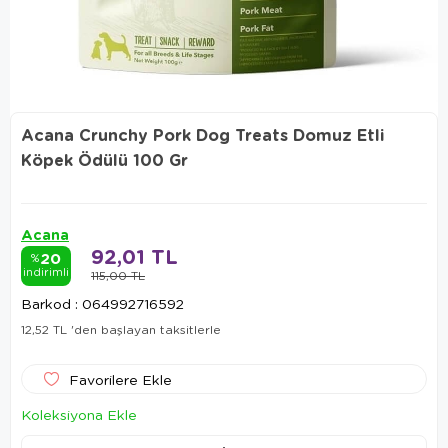
Acana Crunchy Pork Dog Treats Domuz Etli
Köpek Ödülü 100 Gr
Acana
92,01 TL
20
%
indirimli
115,00 TL
Barkod
:
064992716592
12,52 TL
'den başlayan taksitlerle
Favorilere Ekle
Koleksiyona Ekle