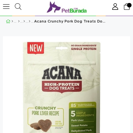
Acana Crunchy Pork Dog Treats Domuz Etli Köpek Ödülü 100 Gr