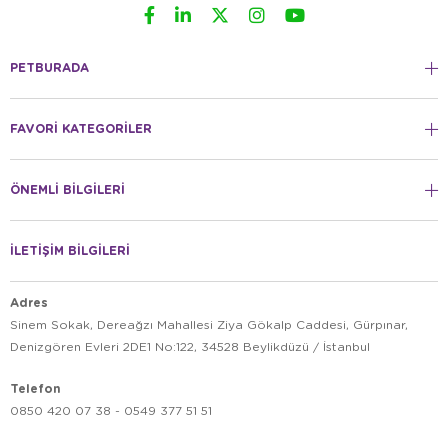
PETBURADA
FAVORİ KATEGORİLER
ÖNEMLİ BİLGİLERİ
İLETİŞİM BİLGİLERİ
Adres
Sinem Sokak, Dereağzı Mahallesi Ziya Gökalp Caddesi, Gürpınar,
Denizgören Evleri 2DE1 No:122, 34528 Beylikdüzü / İstanbul
Telefon
0850 420 07 38 - 0549 377 51 51