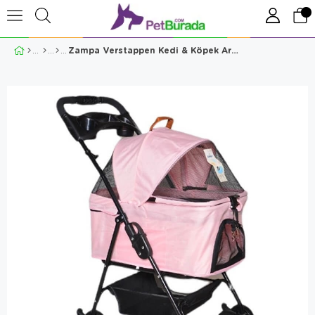
Zampa Verstappen Kedi & Köpek Arabası 45 X 64 X 96 Cm Pembe