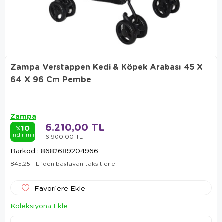
Zampa Verstappen Kedi & Köpek Arabası 45 X
64 X 96 Cm Pembe
Zampa
6.210,00 TL
10
%
indirimli
6.900,00 TL
Barkod
:
8682689204966
845,25 TL
'den başlayan taksitlerle
Favorilere Ekle
Koleksiyona Ekle