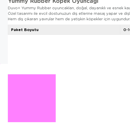
Yummy Rubber Köpek Oyuncağı
Duvo+ Yummy Rubber oyuncakları, doğal, dayanıklı ve esnek kauçuk
Özel tasarımı ile evcil dostunuzun diş etlerine masaj yapar ve dişl
Hem diş çıkaran yavrular hem de yetişkin köpekler için uygundur
Paket Boyutu
0-1