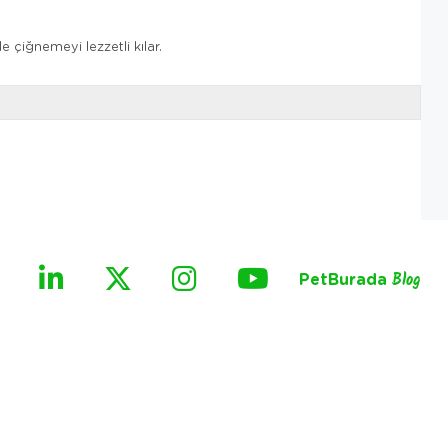
e çiğnemeyi lezzetli kılar.
PetBurada
Blog