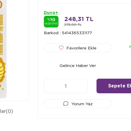
Duvo+
248,31 TL
10
%
indirimli
275,90 TL
Barkod
:
5414365331177
Favorilere Ekle
Gelince Haber Ver
Yorum Yaz
lar
(0)
Ödeme Seçenekleri