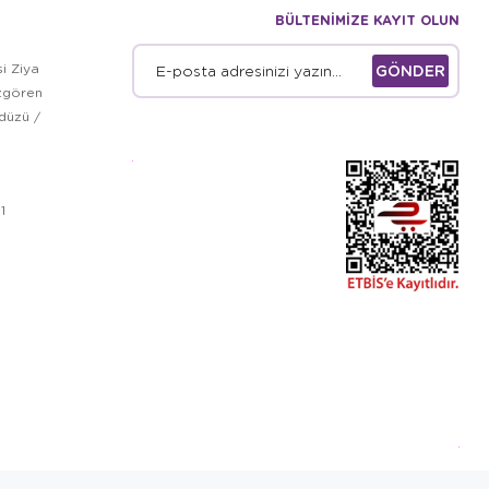
BÜLTENİMİZE KAYIT OLUN
i Ziya
GÖNDER
zgören
kdüzü /
1