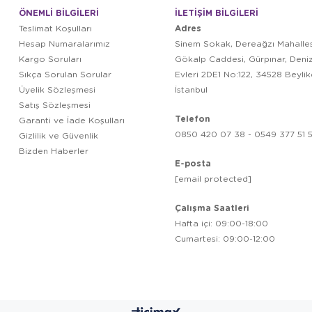
ÖNEMLİ BİLGİLERİ
İLETİŞİM BİLGİLERİ
Adres
Teslimat Koşulları
Hesap Numaralarımız
Sinem Sokak, Dereağzı Mahalles
Kargo Soruları
Gökalp Caddesi, Gürpınar, Deni
Sıkça Sorulan Sorular
Evleri 2DE1 No:122, 34528 Beyli
Üyelik Sözleşmesi
İstanbul
Satış Sözleşmesi
Telefon
Garanti ve İade Koşulları
0850 420 07 38 - 0549 377 51 5
Gizlilik ve Güvenlik
Bizden Haberler
E-posta
[email protected]
Çalışma Saatleri
Hafta içi: 09:00-18:00
Cumartesi: 09:00-12:00