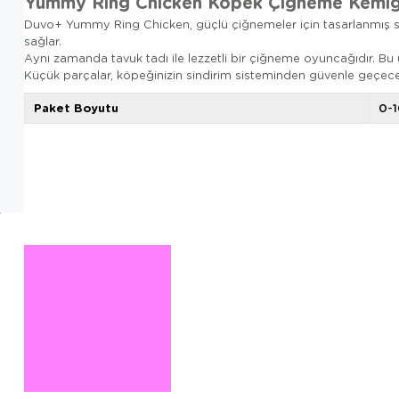
Yummy Ring Chicken Köpek Çiğneme Kemiği
Duvo+ Yummy Ring Chicken, güçlü çiğnemeler için tasarlanmış ser
sağlar.
Aynı zamanda tavuk tadı ile lezzetli bir çiğneme oyuncağıdır. Bu ü
Küçük parçalar, köpeğinizin sindirim sisteminden güvenle geçecekt
Paket Boyutu
0-1