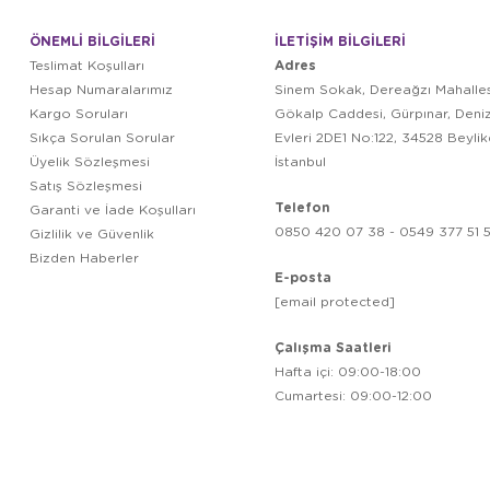
ÖNEMLİ BİLGİLERİ
İLETİŞİM BİLGİLERİ
Adres
Teslimat Koşulları
Hesap Numaralarımız
Sinem Sokak, Dereağzı Mahalles
Kargo Soruları
Gökalp Caddesi, Gürpınar, Deni
Sıkça Sorulan Sorular
Evleri 2DE1 No:122, 34528 Beyli
Üyelik Sözleşmesi
İstanbul
Satış Sözleşmesi
Telefon
Garanti ve İade Koşulları
0850 420 07 38 - 0549 377 51 5
Gizlilik ve Güvenlik
Bizden Haberler
E-posta
[email protected]
Çalışma Saatleri
Hafta içi: 09:00-18:00
Cumartesi: 09:00-12:00