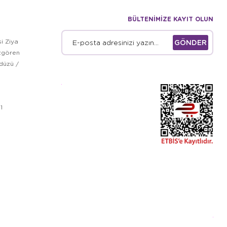
BÜLTENİMİZE KAYIT OLUN
i Ziya
GÖNDER
zgören
kdüzü /
1