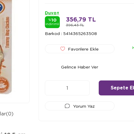
Duvo+
356,79 TL
10
%
indirimli
396,43 TL
Barkod
:
5414365263508
Favorilere Ekle
Gelince Haber Ver
Yorum Yaz
lar
(0)
Ödeme Seçenekleri