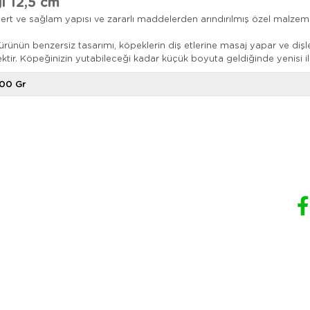
 12,5 cm
t ve sağlam yapısı ve zararlı maddelerden arındırılmış özel malzeme
rünün benzersiz tasarımı, köpeklerin diş etlerine masaj yapar ve dişle
ir. Köpeğinizin yutabileceği kadar küçük boyuta geldiğinde yenisi ile 
00 Gr