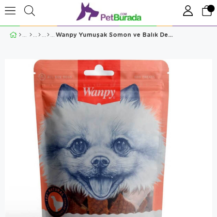
Wanpy Yumuşak Somon ve Balık Derisi Köpek Ödülü 100 Gr