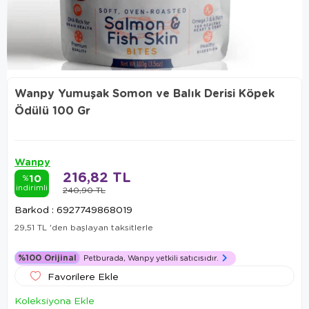
Wanpy Yumuşak Somon ve Balık Derisi Köpek
Ödülü 100 Gr
Wanpy
216,82 TL
10
%
indirimli
240,90 TL
Barkod
:
6927749868019
29,51 TL
'den başlayan taksitlerle
%100 Orijinal
Petburada, Wanpy yetkili satıcısıdır.
Favorilere Ekle
Koleksiyona Ekle