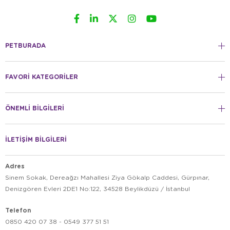
PETBURADA
FAVORİ KATEGORİLER
ÖNEMLİ BİLGİLERİ
İLETİŞİM BİLGİLERİ
Adres
Sinem Sokak, Dereağzı Mahallesi Ziya Gökalp Caddesi, Gürpınar,
Denizgören Evleri 2DE1 No:122, 34528 Beylikdüzü / İstanbul
Telefon
0850 420 07 38 - 0549 377 51 51