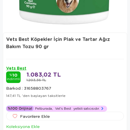
Vets Best Köpekler İçin Plak ve Tartar Ağız
Bakım Tozu 90 gr
Vets Best
1.083,02 TL
10
%
indirimli
1.203,36 TL
Barkod
:
31658803767
147,41 TL
'den başlayan taksitlerle
%100 Orijinal
Petburada,
Vet's Best
yetkili satıcısıdır.
Favorilere Ekle
Koleksiyona Ekle