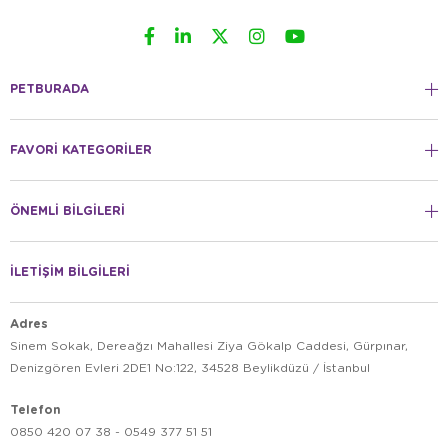
PETBURADA
FAVORİ KATEGORİLER
ÖNEMLİ BİLGİLERİ
İLETİŞİM BİLGİLERİ
Adres
Sinem Sokak, Dereağzı Mahallesi Ziya Gökalp Caddesi, Gürpınar,
Denizgören Evleri 2DE1 No:122, 34528 Beylikdüzü / İstanbul
Telefon
0850 420 07 38 - 0549 377 51 51