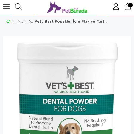
Vets Best Köpekler İçin Plak ve Tartar Ağız Bakım Tozu 90 gr