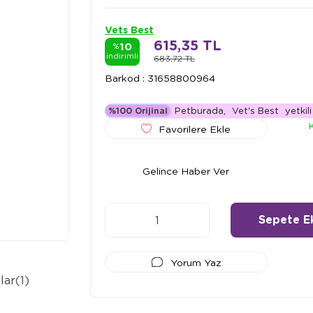
Vets Best
615,35 TL
10
%
indirimli
683,72 TL
Barkod
:
31658800964
Petburada,
Vet's Best
yetkili 
%100 Orijinal
Favorilere Ekle
Gelince Haber Ver
Yorum Yaz
lar
(1)
Ödeme Seçenekleri