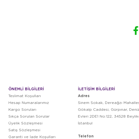
ÖNEMLİ BİLGİLERİ
İLETİŞİM BİLGİLERİ
Adres
Teslimat Koşulları
Hesap Numaralarımız
Sinem Sokak, Dereağzı Mahalles
Kargo Soruları
Gökalp Caddesi, Gürpınar, Deni
Sıkça Sorulan Sorular
Evleri 2DE1 No:122, 34528 Beyli
Üyelik Sözleşmesi
İstanbul
Satış Sözleşmesi
Telefon
Garanti ve İade Koşulları