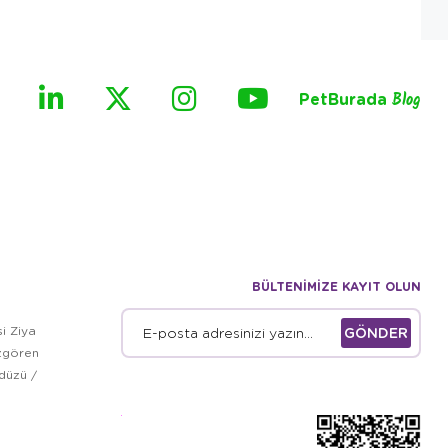
PetBurada
Blog
BÜLTENİMİZE KAYIT OLUN
i Ziya
GÖNDER
zgören
kdüzü /