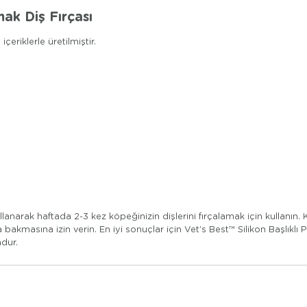
ak Diş Fırçası
eriklerle üretilmiştir.
lanarak haftada 2-3 kez köpeğinizin dişlerini fırçalamak için kullanın.
masına izin verin. En iyi sonuçlar için Vet’s Best™ Silikon Başlıklı Pa
ndur.