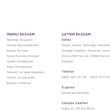
ÖNEMLİ BİLGİLERİ
İLETİŞİM BİLGİLERİ
Adres
Teslimat Koşulları
Hesap Numaralarımız
Sinem Sokak, Dereağzı Mahalles
Kargo Soruları
Gökalp Caddesi, Gürpınar, Deni
Sıkça Sorulan Sorular
Evleri 2DE1 No:122, 34528 Beyli
Üyelik Sözleşmesi
İstanbul
Satış Sözleşmesi
Telefon
Garanti ve İade Koşulları
0850 420 07 38 - 0549 377 51 5
Gizlilik ve Güvenlik
Bizden Haberler
E-posta
[email protected]
Çalışma Saatleri
Hafta içi: 09:00-18:00