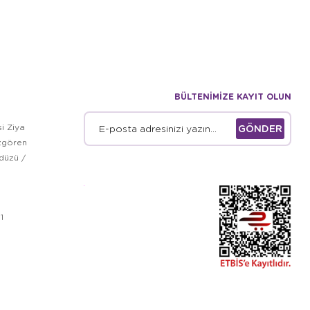
BÜLTENİMİZE KAYIT OLUN
i Ziya
GÖNDER
zgören
kdüzü /
1