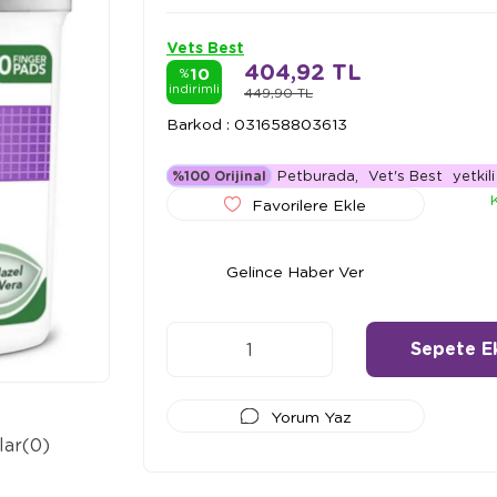
Vets Best
404,92 TL
10
%
indirimli
449,90 TL
Barkod
:
031658803613
Petburada,
Vet's Best
yetkili 
%100 Orijinal
Favorilere Ekle
Gelince Haber Ver
Yorum Yaz
lar
(0)
Ödeme Seçenekleri