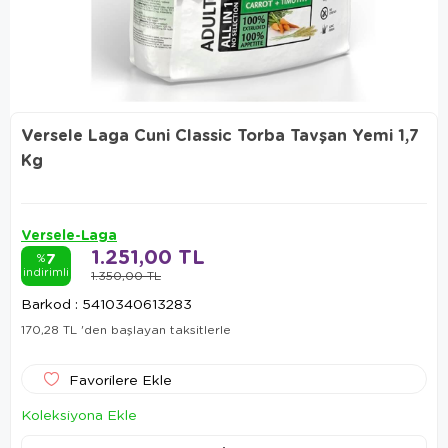
Versele Laga Cuni Classic Torba Tavşan Yemi 1,7
Kg
Versele-Laga
1.251,00 TL
7
%
indirimli
1.350,00 TL
Barkod
:
5410340613283
170,28 TL
'den başlayan taksitlerle
Favorilere Ekle
Koleksiyona Ekle