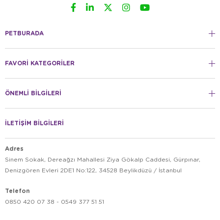
PETBURADA
FAVORİ KATEGORİLER
ÖNEMLİ BİLGİLERİ
İLETİŞİM BİLGİLERİ
Adres
Sinem Sokak, Dereağzı Mahallesi Ziya Gökalp Caddesi, Gürpınar,
Denizgören Evleri 2DE1 No:122, 34528 Beylikdüzü / İstanbul
Telefon
0850 420 07 38 - 0549 377 51 51