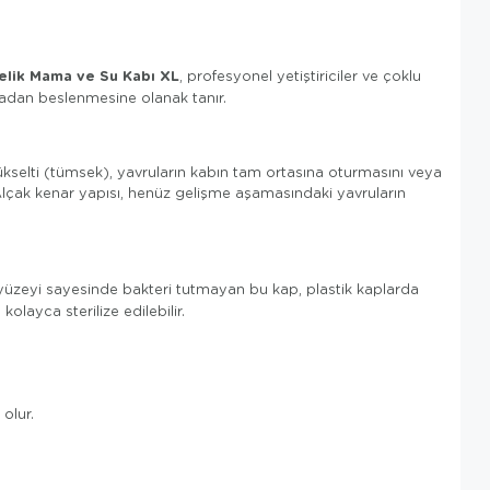
elik Mama ve Su Kabı XL
, profesyonel yetiştiriciler ve çoklu
rmadan beslenmesine olanak tanır.
kselti (tümsek), yavruların kabın tam ortasına oturmasını veya
Alçak kenar yapısı, henüz gelişme aşamasındaki yavruların
 yüzeyi sayesinde bakteri tutmayan bu kap, plastik kaplarda
olayca sterilize edilebilir.
olur.