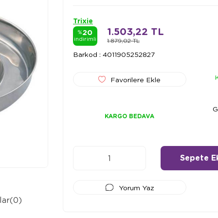
Trixie
1.503,22 TL
20
%
indirimli
1.879,02 TL
Barkod
:
4011905252827
Favorilere Ekle
G
KARGO BEDAVA
Yorum Yaz
lar
(0)
Ödeme Seçenekleri