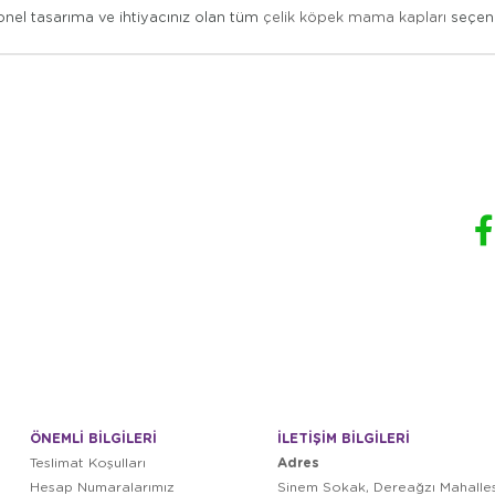
yonel tasarıma ve ihtiyacınız olan tüm
çelik köpek mama kapları
seçene
ÖNEMLİ BİLGİLERİ
İLETİŞİM BİLGİLERİ
Adres
Teslimat Koşulları
Hesap Numaralarımız
Sinem Sokak, Dereağzı Mahalles