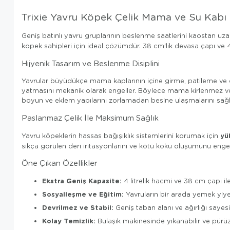
Trixie Yavru Köpek Çelik Mama ve Su Kabı
Geniş batınlı yavru gruplarının beslenme saatlerini kaostan uz
köpek sahipleri için ideal çözümdür. 38 cm'lik devasa çapı ve 4
Hijyenik Tasarım ve Beslenme Disiplini
Yavrular büyüdükçe mama kaplarının içine girme, patileme ve de
yatmasını mekanik olarak engeller. Böylece mama kirlenmez ve 
boyun ve eklem yapılarını zorlamadan besine ulaşmalarını sağl
Paslanmaz Çelik İle Maksimum Sağlık
yü
Yavru köpeklerin hassas bağışıklık sistemlerini korumak için
sıkça görülen deri iritasyonlarını ve kötü koku oluşumunu engelle
Öne Çıkan Özellikler
Ekstra Geniş Kapasite:
4 litrelik hacmi ve 38 cm çapı ile
Sosyalleşme ve Eğitim:
Yavruların bir arada yemek yiyer
Devrilmez ve Stabil:
Geniş taban alanı ve ağırlığı saye
Kolay Temizlik:
Bulaşık makinesinde yıkanabilir ve pürüz