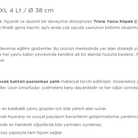
 XL 4 Lt / Ø 38 cm
Trixie Yavru Köpek Ç
ak, hijyenik ve düzenli bir deneyime dönüştüren
 litrelik geniş hacmi, aynı anda çok sayıda yavrunun birbirini sıkıştı
virme eğilimi gösterirler. Bu ürünün merkezinde yer alan stratejik yü
her yavru kabın çevresinde kendine ait bir alanda huzurla beslenir. 
ar.
ksek kaliteli paslanmaz çelik
materyal tercih edilmiştir. Gözeneksiz
r. Uzun ömürlüdür, çizilmelere karşı dayanıklıdır ve her öğün sonrası k
 en kalabalık yavru grupları için bile yeterli alan sunar.
ek hiyerarşi ve sosyal paylaşım becerilerini geliştirmelerine yardımcı 
sinde en hareketli öğünlerde bile yerinden oynamaz.
süz yapısıyla tam hijyen sağlar.