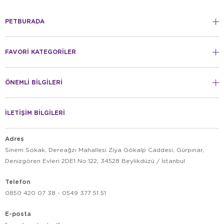
PETBURADA
FAVORİ KATEGORİLER
ÖNEMLİ BİLGİLERİ
İLETİŞİM BİLGİLERİ
Adres
Sinem Sokak, Dereağzı Mahallesi Ziya Gökalp Caddesi, Gürpınar,
Denizgören Evleri 2DE1 No:122, 34528 Beylikdüzü / İstanbul
Telefon
0850 420 07 38 - 0549 377 51 51
E-posta