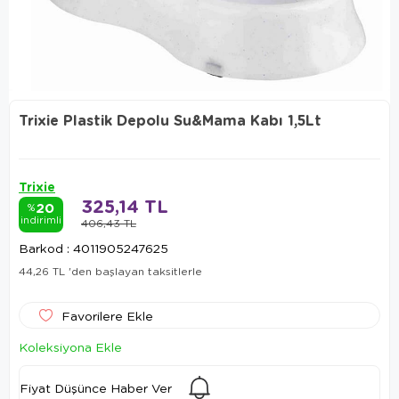
Trixie Plastik Depolu Su&Mama Kabı 1,5Lt
Trixie
325,14 TL
20
%
indirimli
406,43 TL
Barkod
:
4011905247625
44,26 TL
'den başlayan taksitlerle
Favorilere Ekle
Koleksiyona Ekle
Fiyat Düşünce Haber Ver