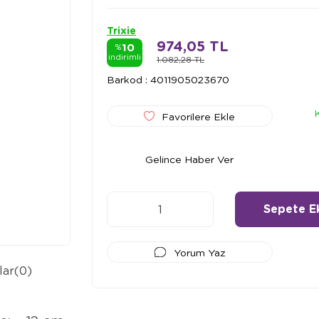
Trixie
974,05 TL
10
%
indirimli
1.082,28 TL
Barkod
:
4011905023670
Favorilere Ekle
Gelince Haber Ver
Yorum Yaz
lar
(0)
Ödeme Seçenekleri