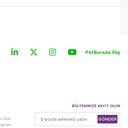
PetBurada
Blog
BÜLTENİMİZE KAYIT OLUN
i Ziya
GÖNDER
zgören