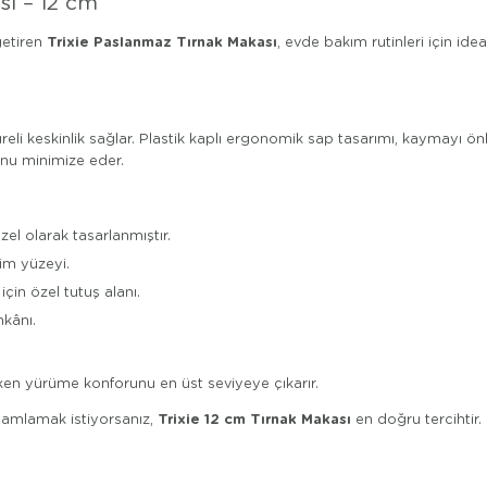
sı – 12 cm
Trixie Paslanmaz Tırnak Makası
 getiren
, evde bakım rutinleri için id
reli keskinlik sağlar. Plastik kaplı ergonomik sap tasarımı, kaymayı ön
unu minimize eder.
el olarak tasarlanmıştır.
sim yüzeyi.
için özel tutuş alanı.
kânı.
urken yürüme konforunu en üst seviyeye çıkarır.
Trixie 12 cm Tırnak Makası
mamlamak istiyorsanız,
en doğru tercihtir. 