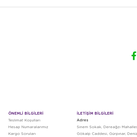
ÖNEMLİ BİLGİLERİ
İLETİŞİM BİLGİLERİ
Adres
Teslimat Koşulları
Hesap Numaralarımız
Sinem Sokak, Dereağzı Mahalles
Kargo Soruları
Gökalp Caddesi, Gürpınar, Deni