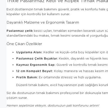
Trixie Paslanmaz Kedi ve Köpek Tırnak Maka
Evcil dostlarınızın tırnak bakımını güvenli, pratik ve konforlu hale
köpekler için kontrollü bir kullanım sunar.
Dayanıklı Malzeme ve Ergonomik Tasarım
Paslanmaz çelik
kesici uçları, tırnakları ezmeden keserek uzun sü
standartlarındaki bu makas, tırnak kesimi sırasında el yorgunluğ
Öne Çıkan Özellikler
Uygulama Alanı:
Kediler ve küçük–orta boy köpekler için öz
Paslanmaz Çelik Bıçaklar:
Keskin, dayanıklı ve hijyenik ke
Kaymaz Ergonomik Sap:
Güvenli ve kontrollü tırnak kesimi 
12 cm Kompakt Boyut:
Kolay manevra ve hassas kesim im
Pratik Bakım:
Ev ortamında stressiz ve hızlı uygulama.
Düzenli tırnak bakımı, evcil hayvanınızın pati sağlığını kor
Siz de dostunuzun tırnak bakımını profesyonel bir dokunuşla ta
çözüm sunar.
Hemen sepetinize ekleyin, dostunuzun pati konforunu artırın!