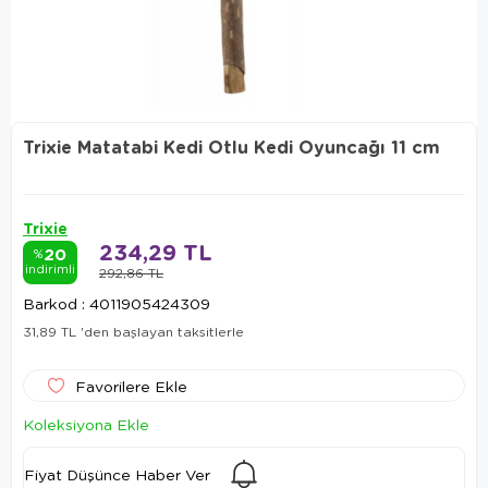
Trixie Matatabi Kedi Otlu Kedi Oyuncağı 11 cm
Trixie
234,29 TL
20
%
indirimli
292,86 TL
Barkod
:
4011905424309
31,89 TL
'den başlayan taksitlerle
Favorilere Ekle
Koleksiyona Ekle
Fiyat Düşünce Haber Ver