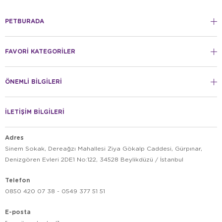
PETBURADA
FAVORİ KATEGORİLER
ÖNEMLİ BİLGİLERİ
İLETİŞİM BİLGİLERİ
Adres
Sinem Sokak, Dereağzı Mahallesi Ziya Gökalp Caddesi, Gürpınar,
Denizgören Evleri 2DE1 No:122, 34528 Beylikdüzü / İstanbul
Telefon
0850 420 07 38 - 0549 377 51 51
E-posta