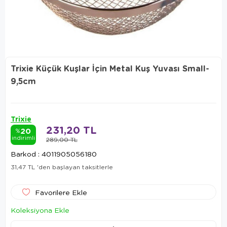
Trixie Küçük Kuşlar İçin Metal Kuş Yuvası Small-
9,5cm
Trixie
231,20 TL
20
%
indirimli
289,00 TL
Barkod
:
4011905056180
31,47 TL
'den başlayan taksitlerle
Favorilere Ekle
Koleksiyona Ekle