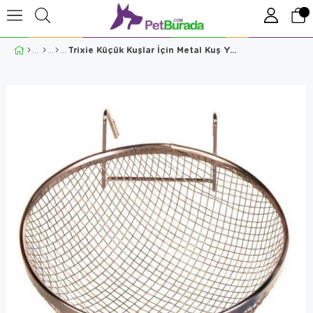
Trixie Küçük Kuşlar İçin Metal Kuş Yuvası Small-9,5cm