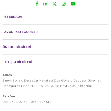
PETBURADA
FAVORİ KATEGORİLER
ÖNEMLİ BİLGİLERİ
İLETİŞİM BİLGİLERİ
Adres
Sinem Sokak, Dereağzı Mahallesi Ziya Gökalp Caddesi, Gürpınar,
Denizgören Evleri 2DE1 No:122, 34528 Beylikdüzü / İstanbul
Telefon
0850 420 07 38 - 0549 377 51 51