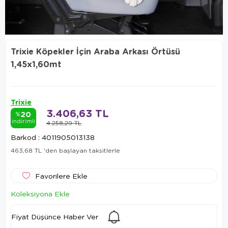
Trixie Köpekler İçin Araba Arkası Örtüsü
1,45x1,60mt
Trixie
3.406,63 TL
20
%
indirimli
4.258,29 TL
Barkod
:
4011905013138
463,68 TL
'den başlayan taksitlerle
Favorilere Ekle
Koleksiyona Ekle
Fiyat Düşünce Haber Ver