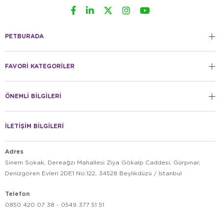
PETBURADA
FAVORİ KATEGORİLER
ÖNEMLİ BİLGİLERİ
İLETİŞİM BİLGİLERİ
Adres
Sinem Sokak, Dereağzı Mahallesi Ziya Gökalp Caddesi, Gürpınar,
Denizgören Evleri 2DE1 No:122, 34528 Beylikdüzü / İstanbul
Telefon
0850 420 07 38 - 0549 377 51 51